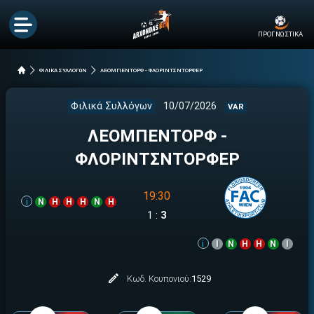
ΠΡΟΓΝΩΣΤΙΚΑ
ΦΙΛΙΚΑ ΣΥΛΛΟΓΩΝ
ΛΕΟΜΠΕΝΤΟΡΦ - ΦΛΟΡΙΝΤΣΝΤΟΡΦΕΡ
Φιλικά Συλλόγων
10/07/2026
VAR
ΛΕΟΜΠΕΝΤΟΡΦ -
ΦΛΟΡΙΝΤΣΝΤΟΡΦΕΡ
19:30
i
Ν
Η
Η
Η
Ν
Η
1
:
3
i
Ι
Ν
Η
Η
Ν
Ι
Κωδ. Κουπονιού:
1529