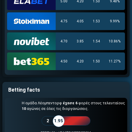
5.00
4.20
1.50
9.48%
ΕΓΚΡΙΣΗ ΑΠΟ ΑΡΧΟΝΤΑ ΕΓΚΡΙΣΗ ΑΠΟ ΑΡΧΟΝΤΑ
4.75
4.05
1.53
9.99%
4.70
3.85
1.54
10.86%
4.50
4.20
1.50
11.27%
Betting facts
Η ομάδα Λέομπεντορφ
έχασε 6
φορές στους τελευταίους
10
αγώνες σε όλες τις διοργανώσεις.
2
1.95