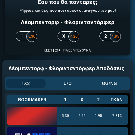
Εσύ που θα πόνταρες;
Ψήφισε και δες που ποντάρουν οι αναγνώστες μας!
Λέομπεντορφ - Φλοριντσντόρφερ
1
X
2
5.30
4.20
1.95
ΕΕΕΠ | 21+ | ΠΑΙΞΕ ΥΠΕΥΘΥΝΑ
Λέομπεντορφ - Φλοριντσντόρφερ Αποδόσεις
1X2
U/O
GG/NG
BOOKMAKER
1
X
2
ΓΚΑΝ.
5.30
2.65
1.95
7.31%