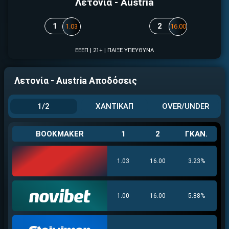
Λετονία - Austria
1
2
1.03
16.00
ΕΕΕΠ | 21+ | ΠΑΙΞΕ ΥΠΕΥΘΥΝΑ
Λετονία - Austria Αποδόσεις
1/2
ΧΑΝΤΙΚΑΠ
OVER/UNDER
ΕΓΚΡΙΣΗ ΑΠΟ ΑΡΧΟΝΤΑ ΕΓΚΡΙΣΗ ΑΠΟ ΑΡΧΟΝΤΑ
BOOKMAKER
1
2
ΓΚΑΝ.
1.03
16.00
3.23%
1.00
16.00
5.88%