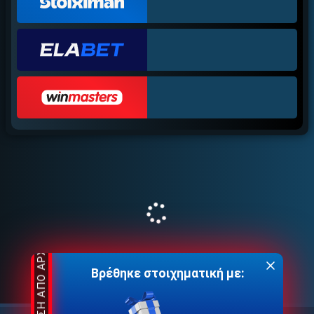
ΕΓΚΡΙΣΗ ΑΠΟ ΑΡΧΟΝΤΑ ΕΓΚΡΙΣΗ ΑΠΟ ΑΡΧΟΝΤΑ
Βρέθηκε στοιχηματική με: