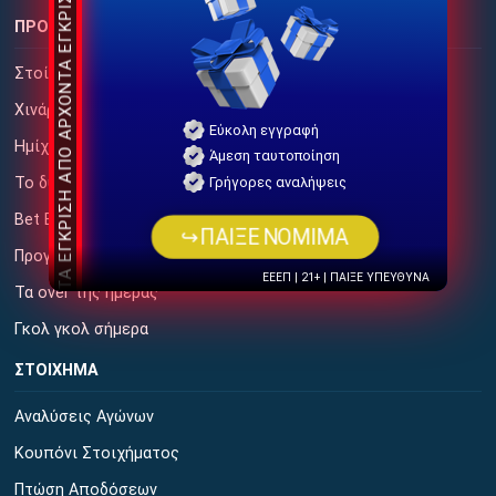
ΠΡΟΓΝΩΣΤΙΚΑ
Στοίχημα Μπόμπες - Προγνωστικά
ΕΓΚΡΙΣΗ ΑΠΟ ΑΡΧΟΝΤΑ ΕΓΚΡΙΣΗ ΑΠΟ ΑΡΧΟΝΤΑ
Χινάρια στο Στοίχημα - Ισοπαλίες
Εύκολη εγγραφή
Ημίχρονα Τελικά προγνωστικά
Άμεση ταυτοποίηση
Γρήγορες αναλήψεις
Το δυνατό σημείο της ημέρας
Bet Builder προγνωστικά
↪ΠΑΙΞΕ ΝΟΜΙΜΑ
Προγνωστικά μπάσκετ
ΕΕΕΠ | 21+ | ΠΑΙΞΕ ΥΠΕΥΘΥΝΑ
Τα over της ημέρας
Γκολ γκολ σήμερα
ΣΤΟΙΧΗΜΑ
Αναλύσεις Αγώνων
Κουπόνι Στοιχήματος
Πτώση Αποδόσεων