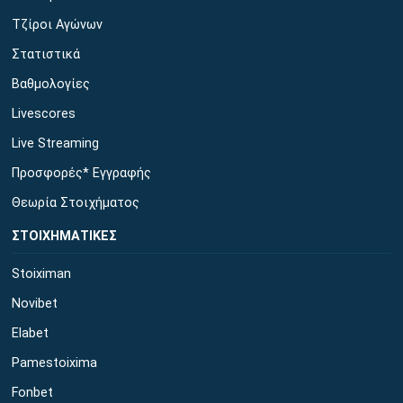
Τζίροι Αγώνων
Στατιστικά
Βαθμολογίες
Livescores
Live Streaming
Προσφορές* Εγγραφής
Θεωρία Στοιχήματος
ΣΤΟΙΧΗΜΑΤΙΚΕΣ
Stoiximan
Novibet
Elabet
Pamestoixima
Fonbet