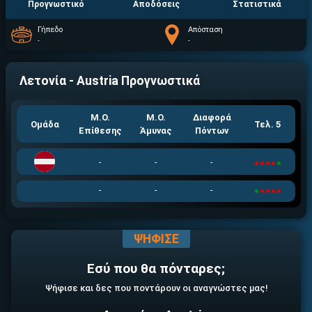
Προγνωστικό
Αποδόσεις
Στατιστικά
Γήπεδο
Απόσταση
-
-
Λετονία - Austria
Προγνωστικά
Μ.Ο.
Μ.Ο.
Διαφορά
Ομάδα
Τελ. 5
Επίθεσης
Άμυνας
Πόντων
-
-
-
-
-
-
ΨΗΦΙΣΕ
Εσύ που θα πόνταρες;
Ψήφισε και δες που ποντάρουν οι αναγνώστες μας!