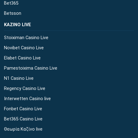
Bet365
Betsson
ΚΑΖΙΝΟ LIVE
Stoiximan Casino Live
Novibet Casino Live
Elabet Casino Live
Pamestoixima Casino Live
N1 Casino Live
Regency Casino Live
Interwetten Casino live
Fonbet Casino Live
Bet365 Casino Live
Θεωρία Καζίνο live