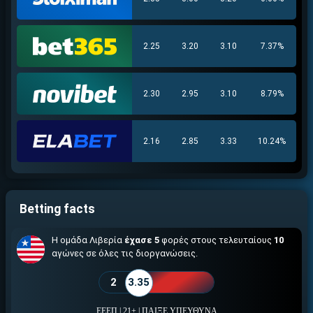
ΕΓΚΡΙΣΗ ΑΠΟ ΑΡΧΟΝΤΑ ΕΓΚΡΙΣΗ ΑΠΟ ΑΡΧΟΝΤΑ
2.25
3.20
3.10
7.37%
2.30
2.95
3.10
8.79%
2.16
2.85
3.33
10.24%
Betting facts
Η ομάδα Λιβερία
έχασε 5
φορές στους τελευταίους
10
αγώνες σε όλες τις διοργανώσεις.
2
3.35
ΕΕΕΠ | 21+ | ΠΑΙΞΕ ΥΠΕΥΘΥΝΑ