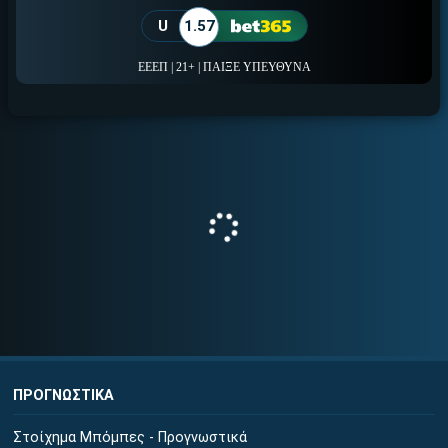
ΕΓΚΡΙΣΗ ΑΠΟ ΑΡΧΟΝΤΑ ΕΓΚΡΙΣΗ ΑΠΟ ΑΡΧΟΝΤΑ
U
1.57
ΕΕΕΠ | 21+ | ΠΑΙΞΕ ΥΠΕΥΘΥΝΑ
Εύκολη εγγραφή
Άμεση ταυτοποίηση
Γρήγορες αναλήψεις
↪ΠΑΙΞΕ ΝΟΜΙΜΑ
ΕΕΕΠ | 21+ | ΠΑΙΞΕ ΥΠΕΥΘΥΝΑ
ΠΡΟΓΝΩΣΤΙΚΑ
Στοίχημα Μπόμπες - Προγνωστικά