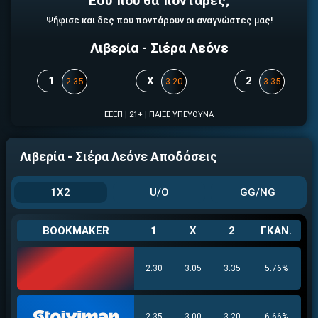
Εσύ που θα πόνταρες;
Ψήφισε και δες που ποντάρουν οι αναγνώστες μας!
Λιβερία - Σιέρα Λεόνε
1
X
2
2.35
3.20
3.35
ΕΕΕΠ | 21+ | ΠΑΙΞΕ ΥΠΕΥΘΥΝΑ
Λιβερία - Σιέρα Λεόνε Αποδόσεις
1X2
U/O
GG/NG
BOOKMAKER
1
X
2
ΓΚΑΝ.
2.30
3.05
3.35
5.76%
2.35
3.00
3.20
6.66%