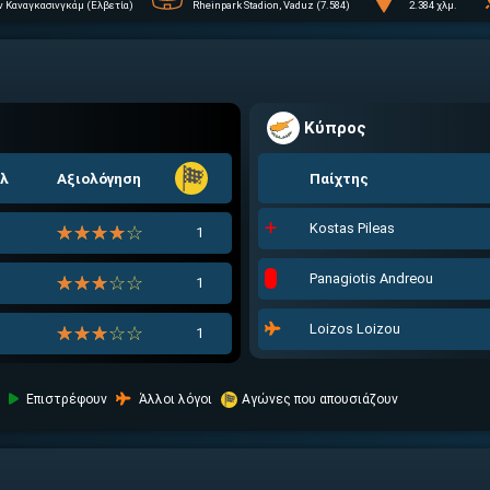
ν Καναγκασινγκάμ (Ελβετία)
Rheinpark Stadion, Vaduz (7.584)
2.384 χλμ.
Κύπρος
ολ
Αξιολόγηση
Παίχτης
Kostas Pileas
☆☆☆☆☆
★★★★★
1
Panagiotis Andreou
☆☆☆☆☆
★★★★★
1
Loizos Loizou
☆☆☆☆☆
★★★★★
1
Επιστρέφουν
Άλλοι λόγοι
Αγώνες που απουσιάζουν