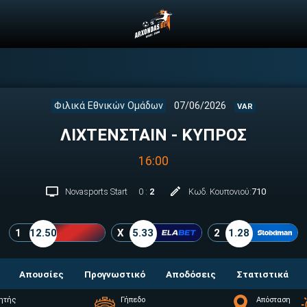
Φιλικά Εθνικών Ομάδων
07/06/2026
VAR
ΛΙΧΤΕΝΣΤΑΙΝ - ΚΥΠΡΟΣ
16:00
Novasports Start
0
:
2
Κωδ. Κουπονιού:
710
1
12.50
X
5.33
2
1.28
Απουσίες
Προγνωστικό
Αποδόσεις
Στατιστικά
τητής
Γήπεδο
Απόσταση