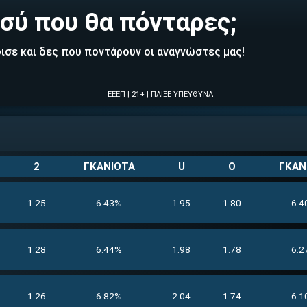
σύ που θα πόνταρες;
ισε και δες που ποντάρουν οι αναγνώστες μας!
ΕΕΕΠ | 21+ | ΠΑΙΞΕ ΥΠΕΥΘΥΝΑ
2
ΓΚΑΝΙΟΤΑ
U
O
ΓΚΑΝ
1.25
6.43%
1.95
1.80
6.4
1.28
6.44%
1.98
1.78
6.2
1.26
6.82%
2.04
1.74
6.1