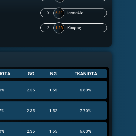
X
5.33
Ισοπαλία
2
1.28
Κύπρος
ΙΟΤΑ
GG
NG
ΓΚΑΝΙΟΤΑ
0%
2.35
1.55
6.60%
7%
2.35
1.52
7.70%
0%
2.35
1.55
6.60%