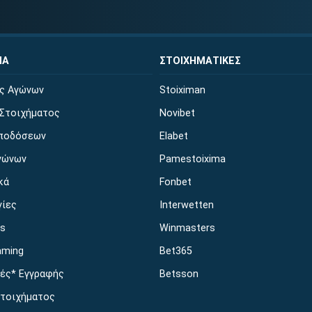
ΜΑ
ΣΤΟΙΧΗΜΑΤΙΚΕΣ
ις Αγώνων
Stoiximan
Στοιχήματος
Novibet
ποδόσεων
Elabet
γώνων
Pamestoixima
κά
Fonbet
γίες
Interwetten
es
Winmasters
aming
Bet365
ές* Εγγραφής
Betsson
Στοιχήματος