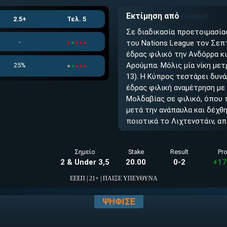
Εκτίμηση από
Gunner
2.5+
Τελ. 5
Σε διαδικασία προετοιμασία
-
του Nations League τον Σεπ
έδρας φιλικό την Ανδόρρα κ
Αρούμπα. Μόλις μία νίκη μετ
25%
13). Η Κύπρος τεστάρει δυνά
έδρας φιλική αναμέτρηση με
Μολδαβίας σε φιλικό, όπου π
μετά την ανάπαυλα και δέχθη
ποιοτικά το Λιχτενστάιν, απ
Σημείο
Stake
Result
Pro
2 & Under 3,5
20.00
0-2
+17
ΕΕΕΠ | 21+ | ΠΑΙΞΕ ΥΠΕΥΘΥΝΑ
ΨΗΦΙΣΕ