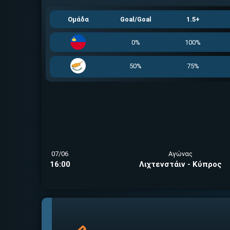
Ομάδα
Goal/Goal
1.5+
0%
100%
50%
75%
07/06
Αγώνας
16:00
Λιχτενστάιν - Κύπρος