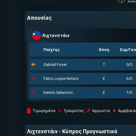
Ανόζε
Απουσίες
Λιχτενστάιν
Παίχτης
Θέση
Συμ/Γκ
Gabriel Foser
Τ
0/0
Fabio Luque-Notaro
Ε
6/0
Dennis Salanovic
Ε
1/0
Tιμωρημένοι
Τραυματίες
Άρρωστοι
Αμφίβολοι
Λιχτενστάιν - Κύπρος
Προγνωστικά