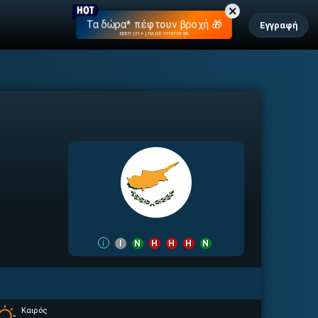
Τα δώρα* πέφτουν βροχή 🎁
Εγγραφή
ΕΕΕΠ | 21+ | ΠΑΙΞΕ ΥΠΕΥΘΥΝΑ
i
Ι
Ν
Η
Η
Η
Ν
Καιρός