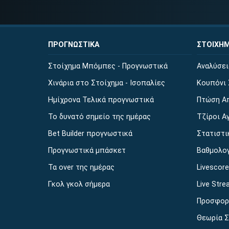
ΠΡΟΓΝΩΣΤΙΚΑ
ΣΤΟΙΧΗ
Στοίχημα Μπόμπες - Προγνωστικά
Αναλύσε
Χινάρια στο Στοίχημα - Ισοπαλίες
Κουπόνι 
Ημίχρονα Τελικά προγνωστικά
Πτώση Α
Το δυνατό σημείο της ημέρας
Τζίροι Α
Bet Builder προγνωστικά
Στατιστι
Προγνωστικά μπάσκετ
Βαθμολο
Τα over της ημέρας
Livescor
Γκολ γκολ σήμερα
Live Stre
Προσφορ
Θεωρία 