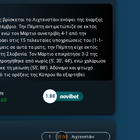
ς βρίσκεται το Λιχτενστάιν ενόψει της έναρξης
τέμβριο. Την Πέμπτη αντιμετώπιζε σε εκτός
ι ενώ τον Μάρτιο συνετρίβη 4-1 από την
ράει στις 15 τελευταίες υποχρεώσεις του (1-1-
μεις σε αυτά τα ματς, την Πέμπτη είχε εκτός
 τη Σλοβενία. Τον Μάρτιο επικράτησε 3-2 της
ροηγήθηκε από νωρίς (5’, 30’, 44’), ενώ χαλάρωσε
κε τη μείωση (55’, 88’). Αδύναμο και φτωχό
ό τις ορέξεις της Κύπρου θα εξαρτηθεί.
fit
1.88
.60
1
12.50
Λιχτενστάιν