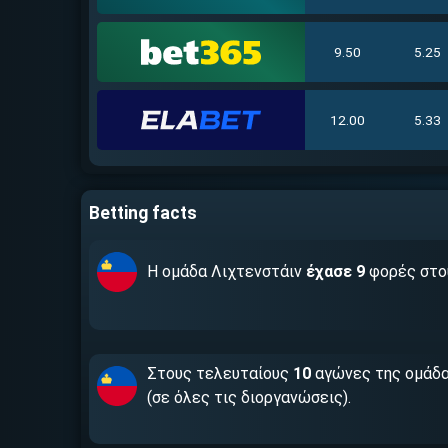
9.50
5.25
12.00
5.33
Betting facts
Η ομάδα Λιχτενστάιν
έχασε 9
φορές στο
Στους τελευταίους
10
αγώνες της ομάδα
(σε όλες τις διοργανώσεις).