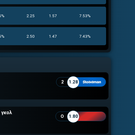
5%
2.25
1.57
7.53%
5%
2.50
1.47
7.43%
2
1.28
5 γκολ
O
1.80