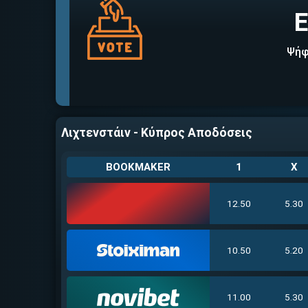
Ε
Ψήφ
Λιχτενστάιν - Κύπρος Αποδόσεις
BOOKMAKER
1
X
12.50
5.30
10.50
5.20
11.00
5.30