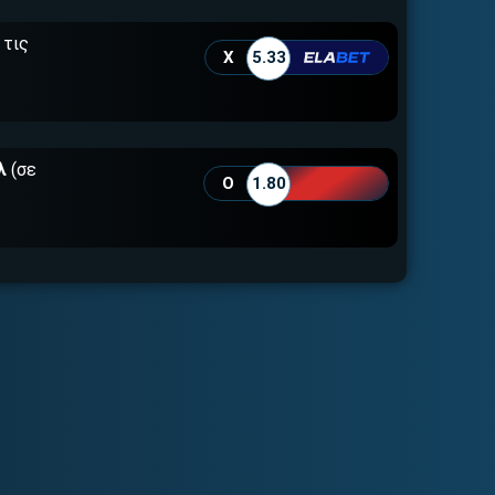
 τις
X
5.33
λ
(σε
O
1.80