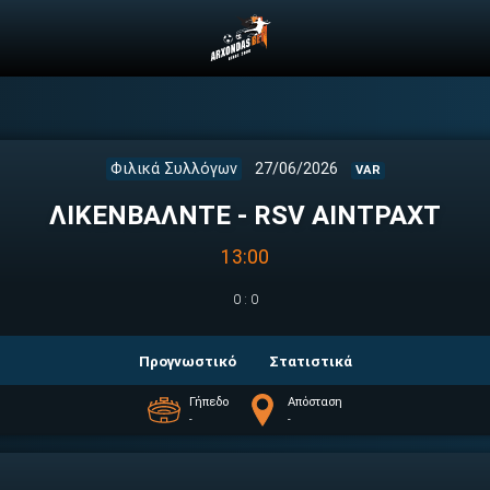
Φιλικά Συλλόγων
27/06/2026
VAR
ΛΙΚΕΝΒΑΛΝΤΕ - RSV ΑΙΝΤΡΑΧΤ
13:00
0
:
0
Προγνωστικό
Στατιστικά
Γήπεδο
Απόσταση
-
-