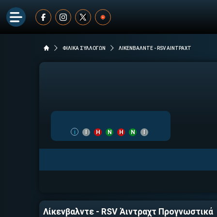
ΦΙΛΙΚΑ ΣΥΛΛΟΓΩΝ
ΛΙΚΕΝΒΑΛΝΤΕ - RSV ΑΙΝΤΡΑΧΤ
i
Ι
Η
Ν
Η
Ν
Ι
Λίκενβαλντε - RSV Άιντραχτ
Προγνωστικά