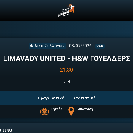
Φιλικά Συλλόγων
03/07/2026
VAR
LIMAVADY UNITED - H&W ΓΟΥΕΛΔΕΡΣ
21:30
0
:
4
Προγνωστικό
Στατιστικά
Γήπεδο
Απόσταση
-
-
τικά