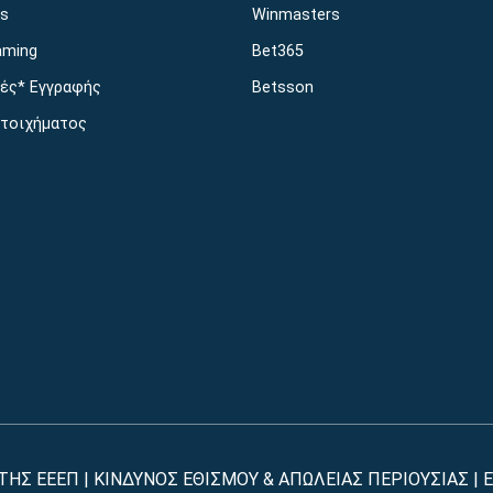
es
Winmasters
aming
Bet365
ές* Εγγραφής
Betsson
Στοιχήματος
ΤΗΣ ΕΕΕΠ | ΚΙΝΔΥΝΟΣ ΕΘΙΣΜΟΥ & ΑΠΩΛΕΙΑΣ ΠΕΡΙΟΥΣΙΑΣ |
Ε