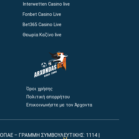
Interwetten Casino live
Fonbet Casino Live
Bet365 Casino Live
Θεωρία Καζίνο live
Όροι χρήσης
Πολιτική απορρήτου
Επικοινωνήστε με τον Άρχοντα
ΟΠΑΕ – ΓΡΑΜΜΗ ΣΥΜΒΟΥΛΕΥΤΙΚΗΣ: 1114 |