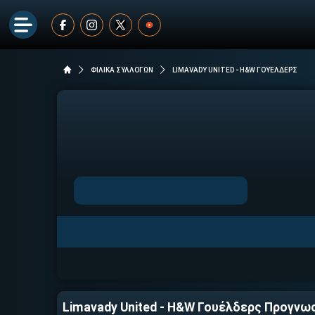
ΦΙΛΙΚΑ ΣΥΛΛΟΓΩΝ
LIMAVADY UNITED - H&W ΓΟΥΕΛΔΕΡΣ
Limavady United - H&W Γουέλδερς
Προγνωσ