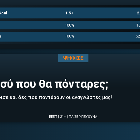
Goal
1.5+
2
%
100%
1
%
100%
6
ΨΗΦΙΣΕ
σύ που θα πόνταρες;
ισε και δες που ποντάρουν οι αναγνώστες μας!
ΕΕΕΠ | 21+ | ΠΑΙΞΕ ΥΠΕΥΘΥΝΑ