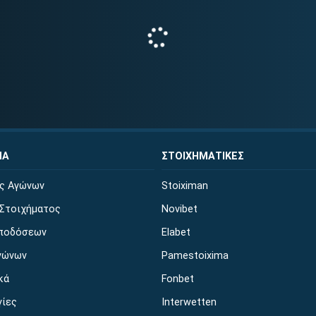
ΜΑ
ΣΤΟΙΧΗΜΑΤΙΚΕΣ
ις Αγώνων
Stoiximan
Στοιχήματος
Novibet
ποδόσεων
Elabet
γώνων
Pamestoixima
κά
Fonbet
γίες
Interwetten