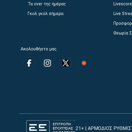
Τα over της ημέρας
Livescor
Γκολ γκολ σήμερα
Live Stre
Προσφορ
Θεωρία 
Ακολουθήστε μας
21+ | ΑΡΜΟΔΙΟΣ ΡΥΘΜΙΣ