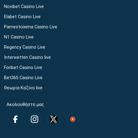
Novibet Casino Live
Elabet Casino Live
Pamestoixima Casino Live
N1 Casino Live
Regency Casino Live
Interwetten Casino live
Fonbet Casino Live
Bet365 Casino Live
Θεωρία Καζίνο live
Ακολουθήστε μας