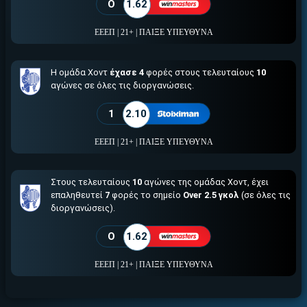
O
1.62
Εύκολη εγγραφή
Άμεση ταυτοποίηση
ΕΕΕΠ | 21+ | ΠΑΙΞΕ ΥΠΕΥΘΥΝΑ
Γρήγορες αναλήψεις
Η ομάδα Χοντ
έχασε 4
φορές στους τελευταίους
10
↪ΠΑΙΞΕ ΝΟΜΙΜΑ
αγώνες σε όλες τις διοργανώσεις.
ΕΕΕΠ | 21+ | ΠΑΙΞΕ ΥΠΕΥΘΥΝΑ
1
2.10
ΕΕΕΠ | 21+ | ΠΑΙΞΕ ΥΠΕΥΘΥΝΑ
Στους τελευταίους
10
αγώνες της ομάδας Χοντ, έχει
επαληθευτεί
7
φορές το σημείο
Over 2.5 γκολ
(σε όλες τις
διοργανώσεις).
O
1.62
ΕΕΕΠ | 21+ | ΠΑΙΞΕ ΥΠΕΥΘΥΝΑ