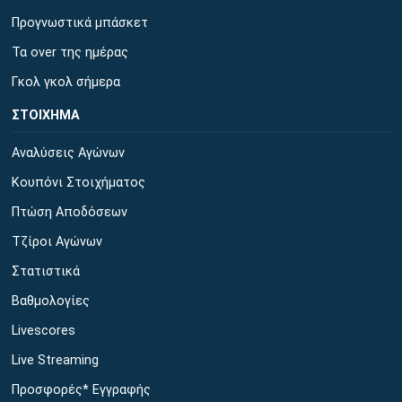
Προγνωστικά μπάσκετ
Τα over της ημέρας
Γκολ γκολ σήμερα
ΣΤΟΙΧΗΜΑ
Αναλύσεις Αγώνων
Κουπόνι Στοιχήματος
Πτώση Αποδόσεων
Τζίροι Αγώνων
Στατιστικά
Βαθμολογίες
Livescores
Live Streaming
Προσφορές* Εγγραφής