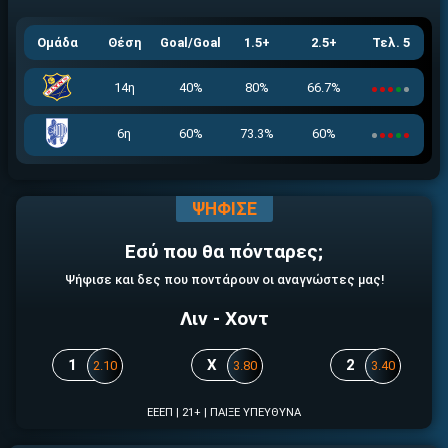
Ομάδα
Θέση
Goal/Goal
1.5+
2.5+
Τελ. 5
14η
40%
80%
66.7%
6η
60%
73.3%
60%
ΨΗΦΙΣΕ
Εσύ που θα πόνταρες;
Ψήφισε και δες που ποντάρουν οι αναγνώστες μας!
Λιν - Χοντ
1
X
2
2.10
3.80
3.40
ΕΕΕΠ | 21+ | ΠΑΙΞΕ ΥΠΕΥΘΥΝΑ