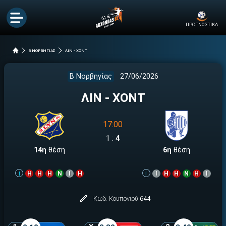
ΠΡΟΓΝΩΣΤΙΚΑ
Β ΝΟΡΒΗΓΙΑΣ
ΛΙΝ - ΧΟΝΤ
Β Νορβηγίας
27/06/2026
ΛΙΝ - ΧΟΝΤ
17:00
1
:
4
14η
θέση
6η
θέση
i
Η
Η
Η
Ν
Ι
Η
i
Ι
Η
Η
Ν
Η
Ι
Κωδ. Κουπονιού:
644