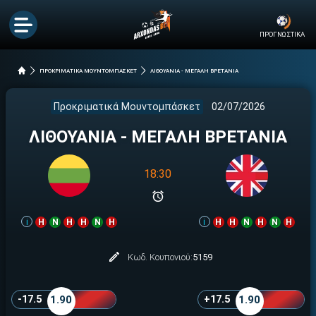
ΠΡΟΓΝΩΣΤΙΚΑ
ΠΡΟΚΡΙΜΑΤΙΚΑ ΜΟΥΝΤΟΜΠΑΣΚΕΤ
ΛΙΘΟΥΑΝΙΑ - ΜΕΓΑΛΗ ΒΡΕΤΑΝΙΑ
Προκριματικά Μουντομπάσκετ
02/07/2026
ΛΙΘΟΥΑΝΙΑ - ΜΕΓΑΛΗ ΒΡΕΤΑΝΙΑ
18:30
i
Η
Ν
Η
Η
Ν
Η
i
Η
Η
Ν
Η
Ν
Η
Κωδ. Κουπονιού:
5159
-17.5
1.90
+17.5
1.90