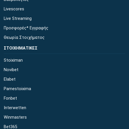
Livescores
Live Streaming
Προσφορές* Εγγραφής
Θεωρία Στοιχήματος
ΣΤΟΙΧΗΜΑΤΙΚΕΣ
Stoiximan
Novibet
Elabet
Pamestoixima
Fonbet
Interwetten
Winmasters
Bet365