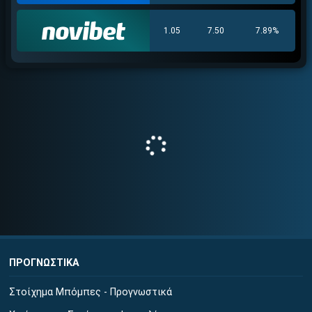
ΕΓΚΡΙΣΗ ΑΠΟ ΑΡΧΟΝΤΑ ΕΓΚΡΙΣΗ ΑΠΟ ΑΡΧΟΝΤΑ
1.05
7.50
7.89%
Βρέθηκε στοιχηματική με:
ΠΡΟΓΝΩΣΤΙΚΑ
Στοίχημα Μπόμπες - Προγνωστικά