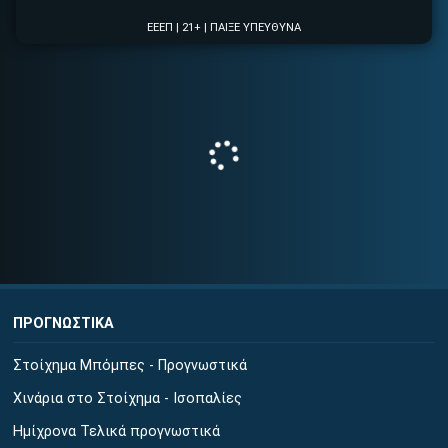
ΕΕΕΠ | 21+ | ΠΑΙΞΕ ΥΠΕΥΘΥΝΑ
ΠΡΟΓΝΩΣΤΙΚΑ
Στοίχημα Μπόμπες - Προγνωστικά
Χινάρια στο Στοίχημα - Ισοπαλίες
Ημίχρονα Τελικά προγνωστικά