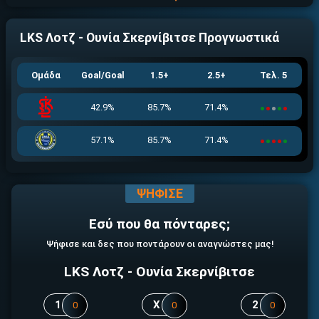
LKS Λοτζ - Ουνία Σκερνίβιτσε
Προγνωστικά
Ομάδα
Goal/Goal
1.5+
2.5+
Τελ. 5
42.9%
85.7%
71.4%
57.1%
85.7%
71.4%
ΨΗΦΙΣΕ
Εσύ που θα πόνταρες;
Ψήφισε και δες που ποντάρουν οι αναγνώστες μας!
LKS Λοτζ - Ουνία Σκερνίβιτσε
1
X
2
0
0
0