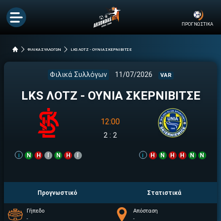
ΠΡΟΓΝΩΣΤΙΚΑ
ΦΙΛΙΚΑ ΣΥΛΛΟΓΩΝ
LKS ΛΟΤΖ - ΟΥΝΙΑ ΣΚΕΡΝΙΒΙΤΣΕ
Φιλικά Συλλόγων
11/07/2026
VAR
LKS ΛΟΤΖ - ΟΥΝΙΑ ΣΚΕΡΝΙΒΙΤΣΕ
12:00
2
:
2
i
Ν
Η
Ι
Ν
Η
Ι
i
Η
Ν
Η
Η
Ν
Ν
Προγνωστικό
Στατιστικά
Γήπεδο
Απόσταση
-
-