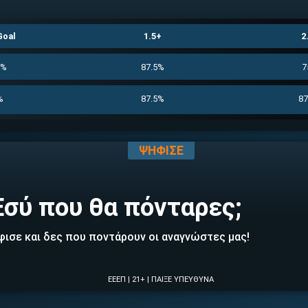
Goal
1.5+
2
5%
87.5%
7
%
87.5%
8
ΨΗΦΙΣΕ
Εσύ που θα πόνταρες;
ισε και δες που ποντάρουν οι αναγνώστες μας!
ΕΕΕΠ | 21+ | ΠΑΙΞΕ ΥΠΕΥΘΥΝΑ