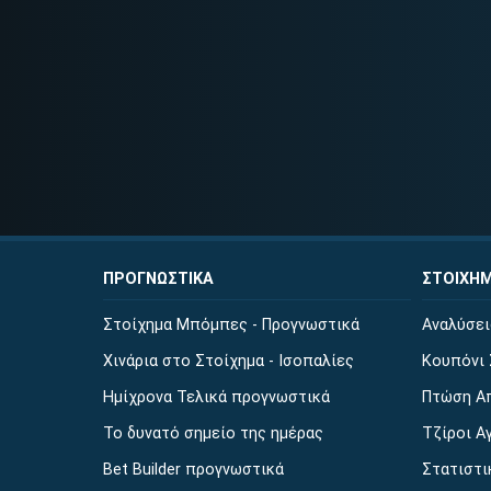
ΠΡΟΓΝΩΣΤΙΚΑ
ΣΤΟΙΧΗ
Στοίχημα Μπόμπες - Προγνωστικά
Αναλύσε
Χινάρια στο Στοίχημα - Ισοπαλίες
Κουπόνι 
Ημίχρονα Τελικά προγνωστικά
Πτώση Α
Το δυνατό σημείο της ημέρας
Τζίροι Α
Bet Builder προγνωστικά
Στατιστι