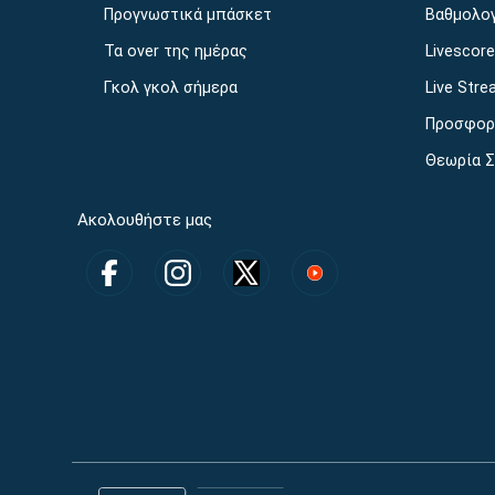
Προγνωστικά μπάσκετ
Βαθμολο
Τα over της ημέρας
Livescor
Γκολ γκολ σήμερα
Live Stre
Προσφορ
Θεωρία 
Ακολουθήστε μας