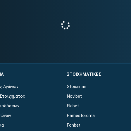
ΜΑ
ΣΤΟΙΧΗΜΑΤΙΚΕΣ
ις Αγώνων
Stoiximan
Στοιχήματος
Novibet
ποδόσεων
Elabet
γώνων
Pamestoixima
κά
Fonbet