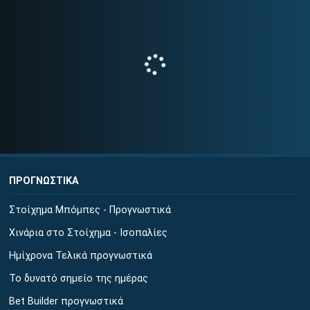
ΠΡΟΓΝΩΣΤΙΚΑ
Στοίχημα Μπόμπες - Προγνωστικά
Χινάρια στο Στοίχημα - Ισοπαλίες
Ημίχρονα Τελικά προγνωστικά
Το δυνατό σημείο της ημέρας
Bet Builder προγνωστικά