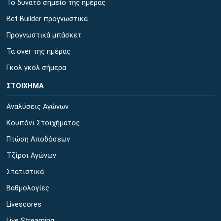
Το δυνατό σημείο της ημέρας
Bet Builder προγνωστικά
Προγνωστικά μπάσκετ
Τα over της ημέρας
Γκολ γκολ σήμερα
ΣΤΟΙΧΗΜΑ
Αναλύσεις Αγώνων
Κουπόνι Στοιχήματος
Πτώση Αποδόσεων
Τζίροι Αγώνων
Στατιστικά
Βαθμολογίες
Livescores
Live Streaming