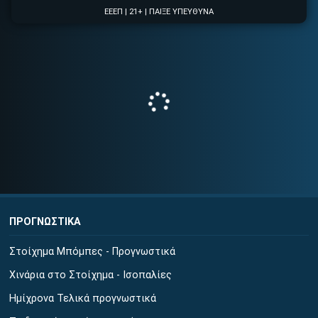
ΕΕΕΠ | 21+ | ΠΑΙΞΕ ΥΠΕΥΘΥΝΑ
ΠΡΟΓΝΩΣΤΙΚΑ
Στοίχημα Μπόμπες - Προγνωστικά
Χινάρια στο Στοίχημα - Ισοπαλίες
Ημίχρονα Τελικά προγνωστικά