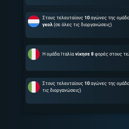
Στους τελευταίους
10
αγώνες της ομάδα
γκολ
(σε όλες τις διοργανώσεις).
Η ομάδα Ιταλία
νίκησε 8
φορές στους τε
Στους τελευταίους
10
αγώνες της ομάδα
τις διοργανώσεις).