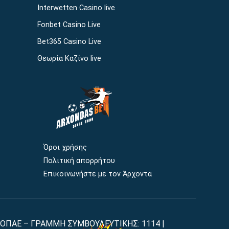
Interwetten Casino live
Fonbet Casino Live
Bet365 Casino Live
Θεωρία Καζίνο live
Όροι χρήσης
Πολιτική απορρήτου
Επικοινωνήστε με τον Άρχοντα
ΕΓΚΡΙΣΗ
κε στοιχηματική με:
ολη εγγραφή
ΟΠΑΕ – ΓΡΑΜΜΗ ΣΥΜΒΟΥΛΕΥΤΙΚΗΣ: 1114 |