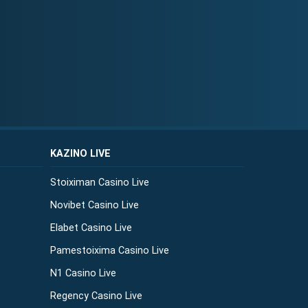
ΚΑΖΙΝΟ LIVE
Stoiximan Casino Live
Novibet Casino Live
Elabet Casino Live
Pamestoixima Casino Live
N1 Casino Live
Regency Casino Live