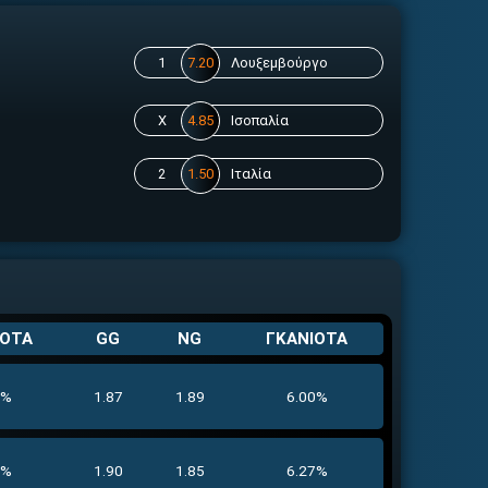
1
7.20
Λουξεμβούργο
X
4.85
Ισοπαλία
2
1.50
Ιταλία
ΙΟΤΑ
GG
NG
ΓΚΑΝΙΟΤΑ
6%
1.87
1.89
6.00%
3%
1.90
1.85
6.27%