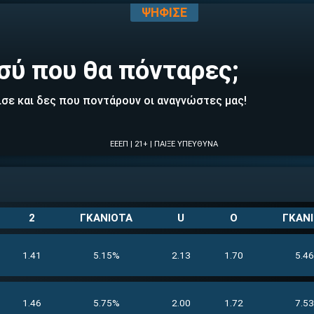
ΨΗΦΙΣΕ
σύ που θα πόνταρες;
σε και δες που ποντάρουν οι αναγνώστες μας!
ΕΕΕΠ | 21+ | ΠΑΙΞΕ ΥΠΕΥΘΥΝΑ
2
ΓΚΑΝΙΟΤΑ
U
O
ΓΚΑΝ
1.41
5.15%
2.13
1.70
5.4
1.46
5.75%
2.00
1.72
7.5