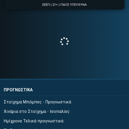
ΕΕΕΠ | 21+ | ΠΑΙΞΕ ΥΠΕΥΘΥΝΑ
ΠΡΟΓΝΩΣΤΙΚΑ
Στοίχημα Μπόμπες - Προγνωστικά
Χινάρια στο Στοίχημα - Ισοπαλίες
Ημίχρονα Τελικά προγνωστικά