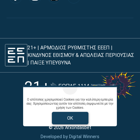
21+ | ΑΡΜΟΔΙΟΣ ΡΥΘΜΙΣΤΗΣ ΕΕΕΠ |
ΚΙΝΔΥΝΟΣ ΕΘΙΣΜΟΥ & ΑΠΩΛΕΙΑΣ ΠΕΡΙΟΥΣΙΑΣ
|
ΠΑΙΞΕ ΥΠΕΥΘΥΝΑ
21+
Ο ιστότοπος χρησιμοποιεί Cookies για την καλύτερη εμπειρία
σας. Χρησιμοποιώντας αυτόν τον ιστότοπο, συμφωνείτε με την
χρήση των Cookies.
Όροι χρήσης |
Πολιτική απορρήτου |
Επικοινωνήστε με τον Άρχοντα
OK
© 2026 Arxondasbet
Developed by
Digital Winners