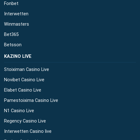
Fonbet
Interwetten
Winmasters
Bet365
Betsson
ΚΑΖΙΝΟ LIVE
Stoiximan Casino Live
Novibet Casino Live
Elabet Casino Live
Pamestoixima Casino Live
N1 Casino Live
Regency Casino Live
Interwetten Casino live