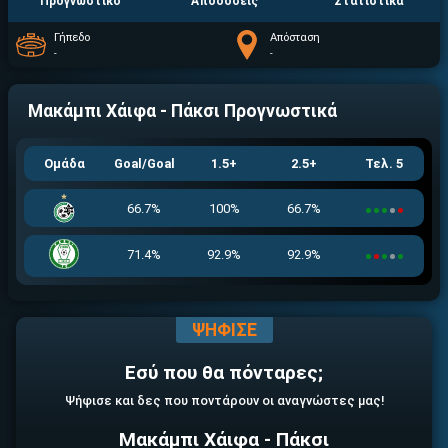
Προγνωστικό
Αποδόσεις
Στατιστικά
Γήπεδο
Απόσταση
-
-
Μακάμπι Χάιφα - Πάκσι
Προγνωστικά
Ομάδα
Goal/Goal
1.5+
2.5+
Τελ. 5
66.7%
100%
66.7%
71.4%
92.9%
92.9%
ΨΗΦΙΣΕ
Εσύ που θα πόνταρες;
Ψήφισε και δες που ποντάρουν οι αναγνώστες μας!
Μακάμπι Χάιφα - Πάκσι