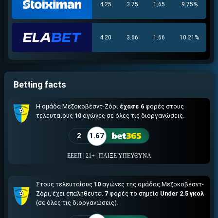
ΕΓΚΡΙΣΗ ΑΠΟ ΑΡΧΟΝΤΑ ΕΓΚΡΙΣΗ ΑΠΟ ΑΡΧΟΝΤΑ
4.25
3.75
1.65
9.75%
4.20
3.66
1.66
10.21%
Betting facts
Η ομάδα Μεζοκοβέσντ-Ζόρι
έχασε 6
φορές στους
τελευταίους
10
αγώνες σε όλες τις διοργανώσεις.
2
1.67
ΕΕΕΠ | 21+ | ΠΑΙΞΕ ΥΠΕΥΘΥΝΑ
Στους τελευταίους
10
αγώνες της ομάδας Μεζοκοβέσντ-
Ζόρι, έχει επαληθευτεί
7
φορές το σημείο
Under 2.5 γκολ
(σε όλες τις διοργανώσεις).