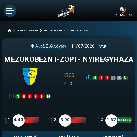
ΠΡΟΓΝΩΣΤΙΚΑ
ΦΙΛΙΚΑ ΣΥΛΛΟΓΩΝ
ΜΕΖΟΚΟΒΕΣΝΤ-ΖΟΡΙ - NYIREGYHAZA
Φιλικά Συλλόγων
11/07/2026
VAR
ΜΕΖΟΚΟΒΕΣΝΤ-ΖΟΡΙ - NYIREGYHAZA
15:00
i
Ν
Η
Η
Ι
Ι
Ν
0
:
2
i
Ν
Η
Η
Η
Η
Ν
1
4.40
X
3.90
2
1.67