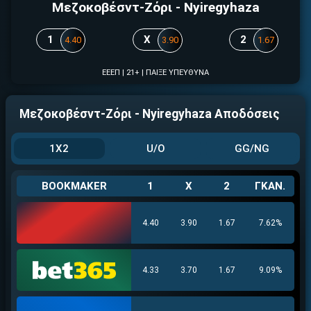
Μεζοκοβέσντ-Ζόρι - Nyiregyhaza
1
X
2
4.40
3.90
1.67
ΕΕΕΠ | 21+ | ΠΑΙΞΕ ΥΠΕΥΘΥΝΑ
Μεζοκοβέσντ-Ζόρι - Nyiregyhaza Αποδόσεις
1X2
U/O
GG/NG
BOOKMAKER
1
X
2
ΓΚΑΝ.
4.40
3.90
1.67
7.62%
4.33
3.70
1.67
9.09%