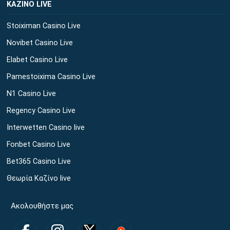
ΚΑΖΙΝΟ LIVE
Stoiximan Casino Live
Novibet Casino Live
Elabet Casino Live
Pamestoixima Casino Live
N1 Casino Live
Regency Casino Live
Interwetten Casino live
Fonbet Casino Live
Bet365 Casino Live
Θεωρία Καζίνο live
Ακολουθήστε μας