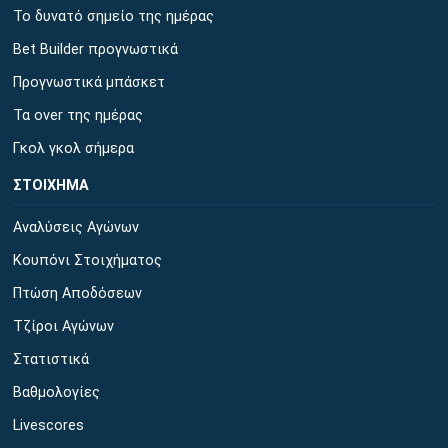
Το δυνατό σημείο της ημέρας
Bet Builder προγνωστικά
Προγνωστικά μπάσκετ
Τα over της ημέρας
Γκολ γκολ σήμερα
ΣΤΟΙΧΗΜΑ
Αναλύσεις Αγώνων
Κουπόνι Στοιχήματος
Πτώση Αποδόσεων
Τζίροι Αγώνων
Στατιστικά
Βαθμολογίες
Livescores