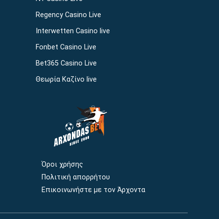
Regency Casino Live
Interwetten Casino live
Fonbet Casino Live
Bet365 Casino Live
Θεωρία Καζίνο live
Όροι χρήσης
Πολιτική απορρήτου
Επικοινωνήστε με τον Άρχοντα