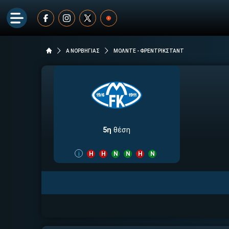
Α ΝΟΡΒΗΓΙΑΣ
ΜΟΛΝΤΕ - ΦΡΕΝΤΡΙΚΣΤΑΝΤ
5η
θέση
i
Η
Η
Ν
Ν
Η
Ν