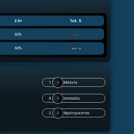
2.5+
Τελ. 5
60%
60%
1
0
Μόλντε
X
0
Ισοπαλία
2
0
Φρέντρικσταν.