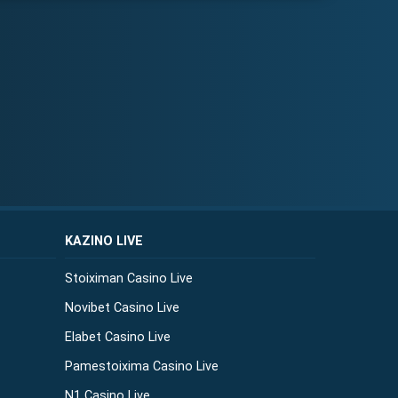
ΚΑΖΙΝΟ LIVE
Stoiximan Casino Live
Novibet Casino Live
Elabet Casino Live
Pamestoixima Casino Live
N1 Casino Live