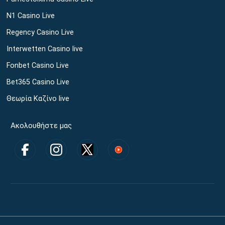
N1 Casino Live
Regency Casino Live
Interwetten Casino live
Fonbet Casino Live
Bet365 Casino Live
Θεωρία Καζίνο live
Ακολουθήστε μας