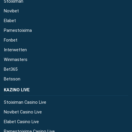
Stoiximan
Novibet
Elabet
Pamestoixima
Fonbet
Interwetten
Winmasters
Bet365
Betsson
ΚΑΖΙΝΟ LIVE
Stoiximan Casino Live
Novibet Casino Live
Elabet Casino Live
Pamestoixima Casino Live