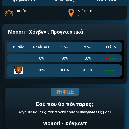
Προγνωστικό
Αποδόσεις
Στατιστικά
Γήπεδο
Απόσταση
-
-
Monori - Χόνβεντ
Προγνωστικά
Ομάδα
Goal/Goal
1.5+
2.5+
Τελ. 5
0%
50%
50%
50%
100%
83.3%
ΨΗΦΙΣΕ
Εσύ που θα πόνταρες;
Ψήφισε και δες που ποντάρουν οι αναγνώστες μας!
Monori - Χόνβεντ