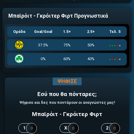
Μπαϊρόιτ - Γκρόιτερ Φιρτ
Προγνωστικά
Ομάδα
Goal/Goal
1.5+
2.5+
Τελ. 5
37.5%
75%
50%
0%
60%
40%
ΨΗΦΙΣΕ
Εσύ που θα πόνταρες;
Ψήφισε και δες που ποντάρουν οι αναγνώστες μας!
Μπαϊρόιτ - Γκρόιτερ Φιρτ
1
X
2
0
0
0