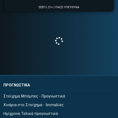
ΕΕΕΠ | 21+ | ΠΑΙΞΕ ΥΠΕΥΘΥΝΑ
ΠΡΟΓΝΩΣΤΙΚΑ
Στοίχημα Μπόμπες - Προγνωστικά
Χινάρια στο Στοίχημα - Ισοπαλίες
Ημίχρονα Τελικά προγνωστικά