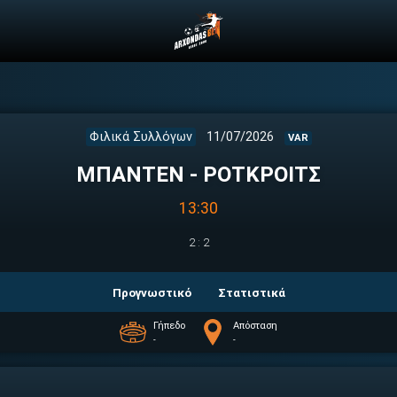
Φιλικά Συλλόγων
11/07/2026
VAR
ΜΠΑΝΤΕΝ - ΡΟΤΚΡΟΙΤΣ
13:30
2
:
2
Προγνωστικό
Στατιστικά
Γήπεδο
Απόσταση
-
-