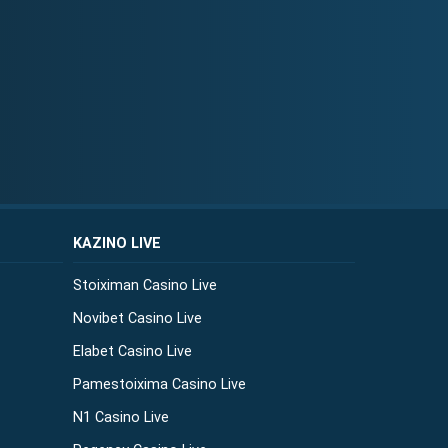
ΚΑΖΙΝΟ LIVE
Stoiximan Casino Live
Novibet Casino Live
Elabet Casino Live
Pamestoixima Casino Live
N1 Casino Live