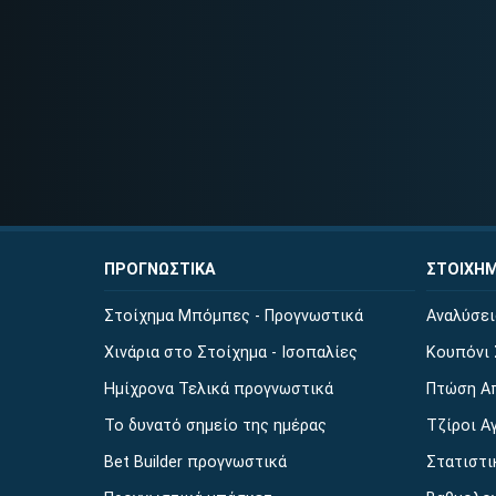
ΠΡΟΓΝΩΣΤΙΚΑ
ΣΤΟΙΧΗ
Στοίχημα Μπόμπες - Προγνωστικά
Αναλύσε
Χινάρια στο Στοίχημα - Ισοπαλίες
Κουπόνι 
Ημίχρονα Τελικά προγνωστικά
Πτώση Α
Το δυνατό σημείο της ημέρας
Τζίροι Α
Bet Builder προγνωστικά
Στατιστι