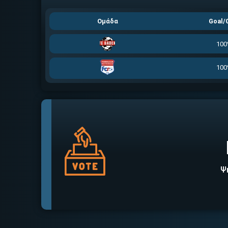
Ομάδα
Goal/
10
10
Ψ