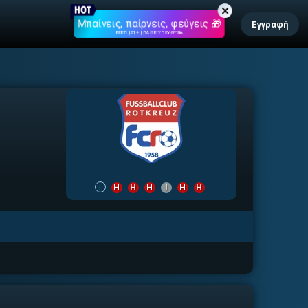
Μπαίνεις, παίρνεις, φεύγεις 🎁
Εγγραφή
ΕΕΕΠ | 21+ | ΠΑΙΞΕ ΥΠΕΥΘΥΝΑ
i
Η
Η
Η
Ι
Η
Η