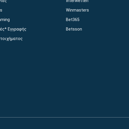
γίες
Interwetten
es
Winmasters
aming
Bet365
ές* Εγγραφής
Betsson
Στοιχήματος