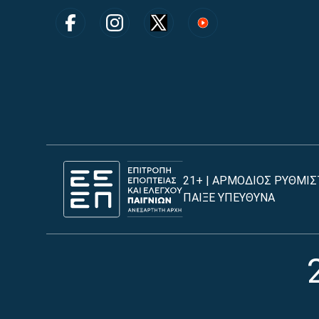
21+ | ΑΡΜΟΔΙΟΣ ΡΥΘΜΙΣ
ΠΑΙΞΕ ΥΠΕΥΘΥΝΑ