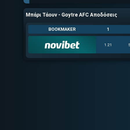
Μπάρι Τάουν - Goytre AFC Αποδόσεις
BOOKMAKER
1
1.21