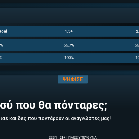
Goal
1.5+
2
7%
66.7%
6
0%
100%
1
ΨΗΦΙΣΕ
σύ που θα πόνταρες;
ισε και δες που ποντάρουν οι αναγνώστες μας!
ΕΕΕΠ | 21+ | ΠΑΙΞΕ ΥΠΕΥΘΥΝΑ