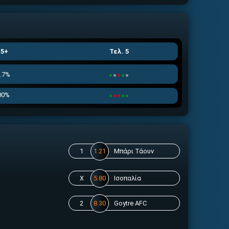
.5+
Τελ. 5
6.7%
00%
1
1.21
Μπάρι Τάουν
X
5.80
Ισοπαλία
2
8.30
Goytre AFC