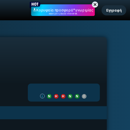
🔝Κορυφαία προσφορά* γνωριμίας
Εγγραφή
ΕΕΕΠ | 21+ | ΠΑΙΞΕ ΥΠΕΥΘΥΝΑ
i
Ν
Η
Η
Ν
Ν
Ι