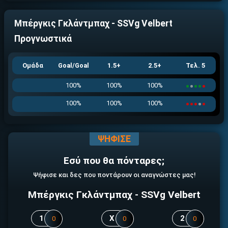
Μπέργκις Γκλάντμπαχ - SSVg Velbert
Προγνωστικά
Ομάδα
Goal/Goal
1.5+
2.5+
Τελ. 5
100%
100%
100%
100%
100%
100%
ΨΗΦΙΣΕ
Εσύ που θα πόνταρες;
Ψήφισε και δες που ποντάρουν οι αναγνώστες μας!
Μπέργκις Γκλάντμπαχ - SSVg Velbert
1
X
2
0
0
0