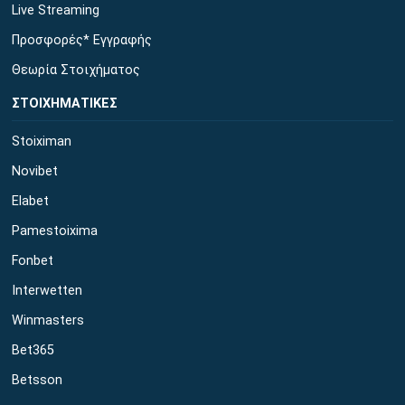
Live Streaming
Προσφορές* Εγγραφής
Θεωρία Στοιχήματος
ΣΤΟΙΧΗΜΑΤΙΚΕΣ
Stoiximan
Novibet
Elabet
Pamestoixima
Fonbet
Interwetten
Winmasters
Bet365
Betsson