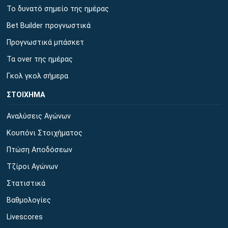
Το δυνατό σημείο της ημέρας
Bet Builder προγνωστικά
Προγνωστικά μπάσκετ
Τα over της ημέρας
Γκολ γκολ σήμερα
ΣΤΟΙΧΗΜΑ
Αναλύσεις Αγώνων
Κουπόνι Στοιχήματος
Πτώση Αποδόσεων
Τζίροι Αγώνων
Στατιστικά
Βαθμολογίες
Livescores