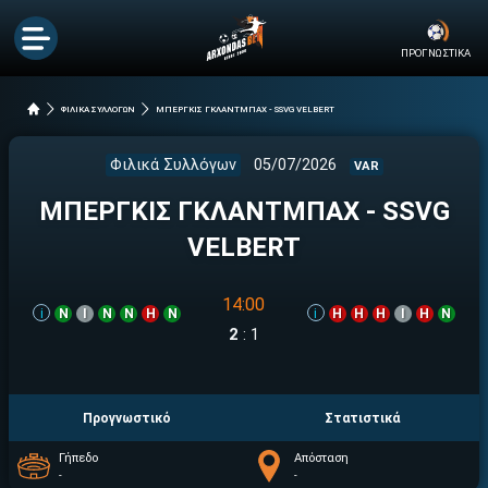
ΠΡΟΓΝΩΣΤΙΚΑ
ΦΙΛΙΚΑ ΣΥΛΛΟΓΩΝ
ΜΠΕΡΓΚΙΣ ΓΚΛΑΝΤΜΠΑΧ - SSVG VELBERT
Φιλικά Συλλόγων
05/07/2026
VAR
ΜΠΕΡΓΚΙΣ ΓΚΛΑΝΤΜΠΑΧ - SSVG
VELBERT
14:00
i
Ν
Ι
Ν
Ν
Η
Ν
i
Η
Η
Η
Ι
Η
Ν
2
:
1
Προγνωστικό
Στατιστικά
Γήπεδο
Απόσταση
-
-