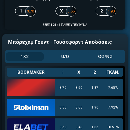
1
X
2
3.70
3.65
1.90
ΕΕΕΠ | 21+ | ΠΑΙΞΕ ΥΠΕΥΘΥΝΑ
Μπόρεχαμ Γουντ - Γουότφορντ Αποδόσεις
1X2
U/O
GG/NG
BOOKMAKER
1
X
2
ΓΚΑΝ.
3.70
3.60
1.87
7.65%
3.50
3.65
1.90
7.92%
3.50
3.40
1.86
10.51%