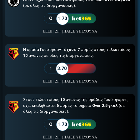
ΕΓΚΡΙΣΗ ΑΠΟ ΑΡΧΟΝΤΑ ΕΓΚΡΙΣΗ ΑΠΟ ΑΡΧΟΝΤΑ
(σε όλες τις διοργανώσεις).
O
1.70
ΕΕΕΠ | 21+ | ΠΑΙΞΕ ΥΠΕΥΘΥΝΑ
Η ομάδα Γουότφορντ
έχασε 7
φορές στους τελευταίους
10
αγώνες σε όλες τις διοργανώσεις.
1
3.70
ΕΕΕΠ | 21+ | ΠΑΙΞΕ ΥΠΕΥΘΥΝΑ
Βρέθηκε στοιχηματική με:
Στους τελευταίους
10
αγώνες της ομάδας Γουότφορντ,
έχει επαληθευτεί
6
φορές το σημείο
Over 2.5 γκολ
(σε
όλες τις διοργανώσεις).
O
1.70
ΕΕΕΠ | 21+ | ΠΑΙΞΕ ΥΠΕΥΘΥΝΑ