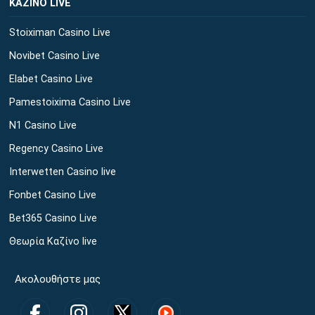
ΚΑΖΙΝΟ LIVE
Stoiximan Casino Live
Novibet Casino Live
Elabet Casino Live
Pamestoixima Casino Live
N1 Casino Live
Regency Casino Live
Interwetten Casino live
Fonbet Casino Live
Bet365 Casino Live
Θεωρία Καζίνο live
Ακολουθήστε μας