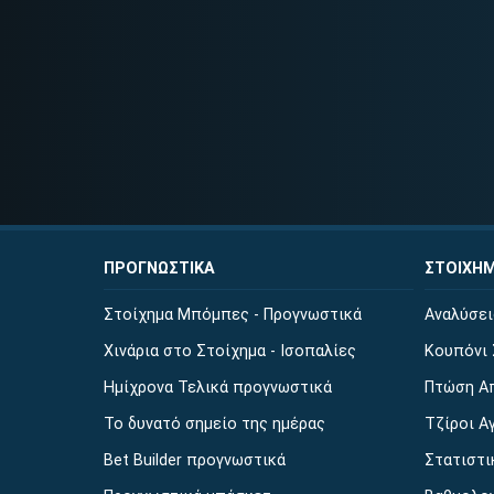
ΠΡΟΓΝΩΣΤΙΚΑ
ΣΤΟΙΧΗ
Στοίχημα Μπόμπες - Προγνωστικά
Αναλύσε
Χινάρια στο Στοίχημα - Ισοπαλίες
Κουπόνι 
Ημίχρονα Τελικά προγνωστικά
Πτώση Α
Το δυνατό σημείο της ημέρας
Τζίροι Α
Bet Builder προγνωστικά
Στατιστι