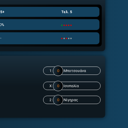
.5+
Τελ. 5
0%
-
1
0
Μποτσουάνα
X
0
Ισοπαλία
2
0
Νίγηρας