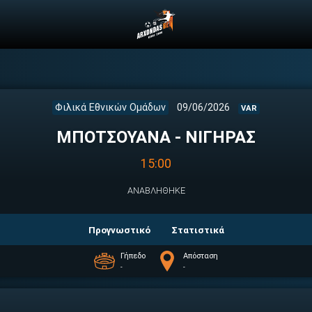
Φιλικά Εθνικών Ομάδων
09/06/2026
VAR
ΜΠΟΤΣΟΥΑΝΑ - ΝΙΓΗΡΑΣ
15:00
ΑΝΑΒΛΗΘΗΚΕ
Προγνωστικό
Στατιστικά
Γήπεδο
Απόσταση
-
-