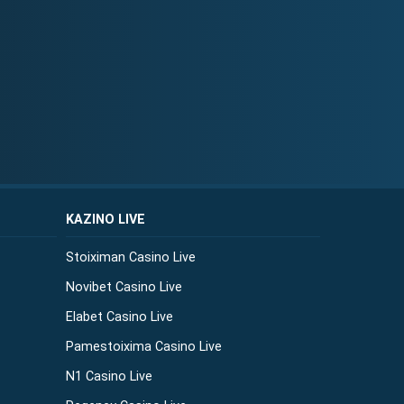
ΚΑΖΙΝΟ LIVE
Stoiximan Casino Live
Novibet Casino Live
Elabet Casino Live
Pamestoixima Casino Live
N1 Casino Live