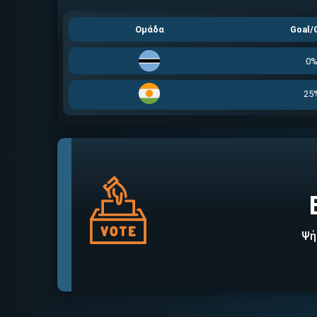
Ομάδα
Goal/
0
25
Ψή