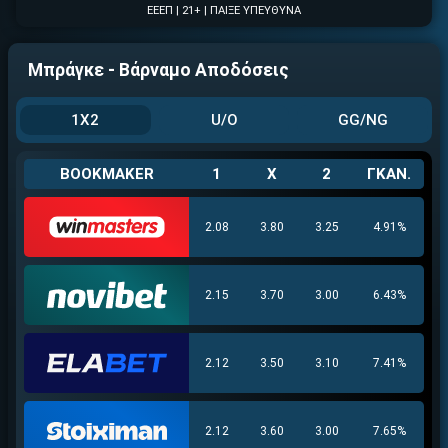
ΕΓΚΡΙΣΗ ΑΠΟ ΑΡΧΟΝΤΑ ΕΓΚΡΙΣΗ ΑΠΟ ΑΡΧΟΝΤΑ
ΕΕΕΠ | 21+ | ΠΑΙΞΕ ΥΠΕΥΘΥΝΑ
Μπράγκε - Βάρναμο Αποδόσεις
1X2
U/O
GG/NG
BOOKMAKER
1
X
2
ΓΚΑΝ.
2.08
3.80
3.25
4.91%
2.15
3.70
3.00
6.43%
2.12
3.50
3.10
7.41%
2.12
3.60
3.00
7.65%