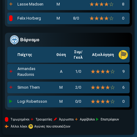
☆☆☆☆☆
★★★★★
Lasse Madsen
Μ
8
☆☆☆☆☆
★★★★★
Felix Horberg
Μ
8/0
0
Βάρναμο
Συμ/
Παίχτης
Θέση
Αξιολόγηση
Γκολ
Armandas
☆☆☆☆☆
★★★★★
Α
1/0
9
Raudonis
☆☆☆☆☆
★★★★★
Simon Thern
Μ
2/0
6
☆☆☆☆☆
★★★★★
Logi Robertsson
Μ
0/0
0
Tιμωρημένοι
Τραυματίες
Άρρωστοι
Αμφίβολοι
Επιστρέφουν
Άλλοι λόγοι
Αγώνες που απουσιάζουν