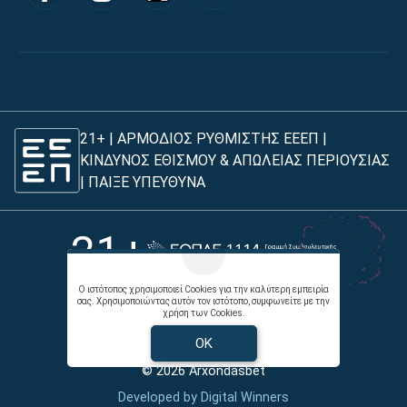
21+ | ΑΡΜΟΔΙΟΣ ΡΥΘΜΙΣΤΗΣ ΕΕΕΠ |
ΚΙΝΔΥΝΟΣ ΕΘΙΣΜΟΥ & ΑΠΩΛΕΙΑΣ ΠΕΡΙΟΥΣΙΑΣ
|
ΠΑΙΞΕ ΥΠΕΥΘΥΝΑ
21+
Ο ιστότοπος χρησιμοποιεί Cookies για την καλύτερη εμπειρία
σας. Χρησιμοποιώντας αυτόν τον ιστότοπο, συμφωνείτε με την
χρήση των Cookies.
Όροι χρήσης |
Πολιτική απορρήτου |
Επικοινωνήστε με τον Άρχοντα
OK
© 2026 Arxondasbet
Developed by
Digital Winners