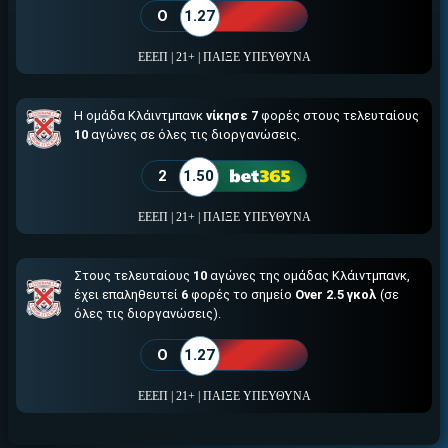
ΕΓΚΡΙΣΗ ΑΠΟ ΑΡΧΟΝΤΑ ΕΓΚΡΙΣΗ ΑΠΟ ΑΡΧΟΝΤΑ
O
1.27
ΕΕΕΠ | 21+ | ΠΑΙΞΕ ΥΠΕΥΘΥΝΑ
Η ομάδα Κλάιντμπανκ
νίκησε 7
φορές στους τελευταίους
10
αγώνες σε όλες τις διοργανώσεις.
2
1.50
ΕΕΕΠ | 21+ | ΠΑΙΞΕ ΥΠΕΥΘΥΝΑ
ΕΓΚΡΙΣΗ ΑΠΟ ΑΡΧΟΝΤΑ ΕΓΚΡΙΣΗ ΑΠΟ ΑΡΧΟΝΤΑ
Στους τελευταίους
10
αγώνες της ομάδας Κλάιντμπανκ,
Βρέθηκε στοιχηματική με:
έχει επαληθευτεί
6
φορές το σημείο
Over 2.5 γκολ
(σε
όλες τις διοργανώσεις).
O
1.27
ΕΕΕΠ | 21+ | ΠΑΙΞΕ ΥΠΕΥΘΥΝΑ