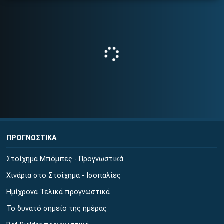
Εύκολη εγγραφή
Άμεση ταυτοποίηση
Γρήγορες αναλήψεις
↪ΠΑΙΞΕ ΝΟΜΙΜΑ
ΕΕΕΠ | 21+ | ΠΑΙΞΕ ΥΠΕΥΘΥΝΑ
ΠΡΟΓΝΩΣΤΙΚΑ
Στοίχημα Μπόμπες - Προγνωστικά
Χινάρια στο Στοίχημα - Ισοπαλίες
Ημίχρονα Τελικά προγνωστικά
Το δυνατό σημείο της ημέρας