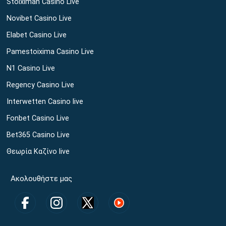
Stoiximan Casino Live
Novibet Casino Live
Elabet Casino Live
Pamestoixima Casino Live
N1 Casino Live
Regency Casino Live
Interwetten Casino live
Fonbet Casino Live
Bet365 Casino Live
Θεωρία Καζίνο live
Ακολουθήστε μας