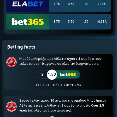
ΕΓΚΡΙΣΗ ΑΠΟ ΑΡΧΟΝΤΑ ΕΓΚΡΙΣΗ ΑΠΟ ΑΡΧΟΝΤΑ
4.75
4.50
1.48
9.78%
3.75
5.50
1.50
10.33%
Betting facts
Η ομάδα Μπρόξμπερν Αθλέτικ
έχασε 4
φορές στους
τελευταίους
10
αγώνες σε όλες τις διοργανώσεις.
2
1.50
ΕΕΕΠ | 21+ | ΠΑΙΞΕ ΥΠΕΥΘΥΝΑ
Στους τελευταίους
10
αγώνες της ομάδας Μπρόξμπερν
Αθλέτικ, έχει επαληθευτεί
8
φορές το σημείο
Over 2.5
γκολ
(σε όλες τις διοργανώσεις).