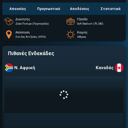
Απουσίες
Προγνωστικό
Αποδόσεις
Στατιστικά
Διαιτητής
Γήπεδο
Ζοάο Πινέιρο (Πορτογαλία)
Sofi Stadium (70.240)
Απόσταση
Καιρός
Στο Λος Άντζελες (ΗΠΑ)
Αίθριος
Πιθανές Ενδεκάδες
Ν. Αφρική
Καναδάς