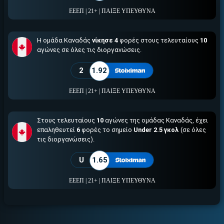
ΕΕΕΠ | 21+ | ΠΑΙΞΕ ΥΠΕΥΘΥΝΑ
Η ομάδα Καναδάς
νίκησε 4
φορές στους τελευταίους
10
αγώνες σε όλες τις διοργανώσεις.
2
1.92
ΕΕΕΠ | 21+ | ΠΑΙΞΕ ΥΠΕΥΘΥΝΑ
Στους τελευταίους
10
αγώνες της ομάδας Καναδάς, έχει
επαληθευτεί
6
φορές το σημείο
Under 2.5 γκολ
(σε όλες
τις διοργανώσεις).
U
1.65
ΕΕΕΠ | 21+ | ΠΑΙΞΕ ΥΠΕΥΘΥΝΑ