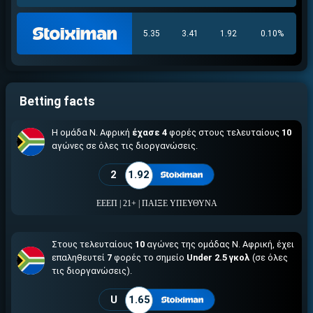
Εύκολη εγγραφή
Άμεση ταυτοποίηση
5.35
3.41
1.92
0.10%
Γρήγορες αναλήψεις
↪ΠΑΙΞΕ ΝΟΜΙΜΑ
ΕΕΕΠ | 21+ | ΠΑΙΞΕ ΥΠΕΥΘΥΝΑ
Betting facts
Η ομάδα Ν. Αφρική
έχασε 4
φορές στους τελευταίους
10
αγώνες σε όλες τις διοργανώσεις.
2
1.92
ΕΕΕΠ | 21+ | ΠΑΙΞΕ ΥΠΕΥΘΥΝΑ
Στους τελευταίους
10
αγώνες της ομάδας Ν. Αφρική, έχει
επαληθευτεί
7
φορές το σημείο
Under 2.5 γκολ
(σε όλες
τις διοργανώσεις).
U
1.65