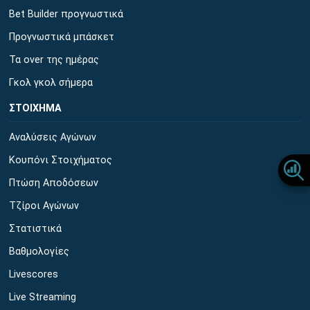
Bet Builder προγνωστικά
Προγνωστικά μπάσκετ
Τα over της ημέρας
Γκολ γκολ σήμερα
ΣΤΟΙΧΗΜΑ
Αναλύσεις Αγώνων
Κουπόνι Στοιχήματος
Πτώση Αποδόσεων
Τζίροι Αγώνων
Στατιστικά
Βαθμολογίες
Livescores
Live Streaming