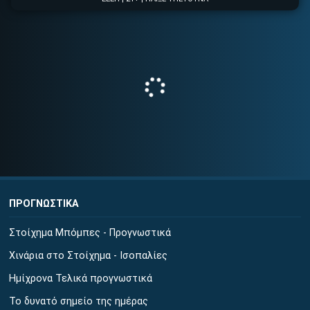
ΠΡΟΓΝΩΣΤΙΚΑ
Στοίχημα Μπόμπες - Προγνωστικά
Χινάρια στο Στοίχημα - Ισοπαλίες
Ημίχρονα Τελικά προγνωστικά
Το δυνατό σημείο της ημέρας