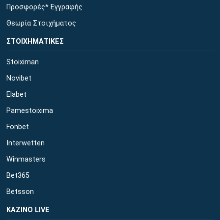
Προσφορές* Εγγραφής
Θεωρία Στοιχήματος
ΣΤΟΙΧΗΜΑΤΙΚΕΣ
Stoiximan
Novibet
Elabet
Pamestoixima
Fonbet
Interwetten
Winmasters
Bet365
Betsson
ΚΑΖΙΝΟ LIVE