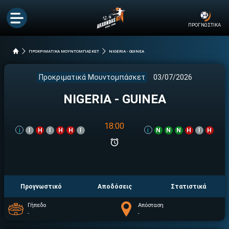
ΠΡΟΓΝΩΣΤΙΚΑ
ΠΡΟΚΡΙΜΑΤΙΚΑ ΜΟΥΝΤΟΜΠΑΣΚΕΤ
NIGERIA - GUINEA
Προκριματικά Μουντομπάσκετ
03/07/2026
NIGERIA - GUINEA
18:00
i
Ι
Η
Ι
Η
Η
Ι
i
Ν
Ν
Ν
Η
Ι
Η
Προγνωστικό
Αποδόσεις
Στατιστικά
Γήπεδο
Απόσταση
-
-