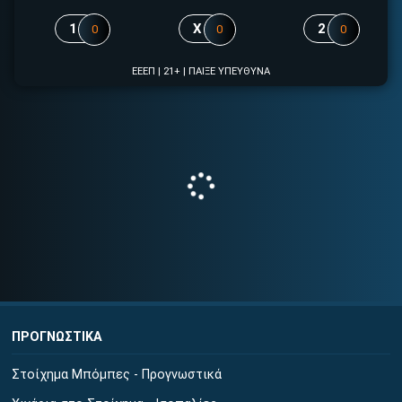
1
X
2
0
0
0
ΕΕΕΠ | 21+ | ΠΑΙΞΕ ΥΠΕΥΘΥΝΑ
ΠΡΟΓΝΩΣΤΙΚΑ
Στοίχημα Μπόμπες - Προγνωστικά