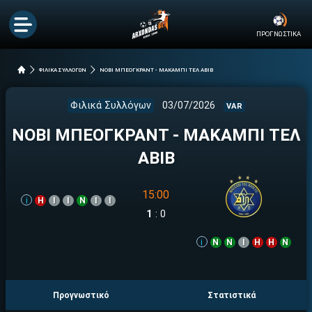
ΠΡΟΓΝΩΣΤΙΚΑ
ΦΙΛΙΚΑ ΣΥΛΛΟΓΩΝ
ΝΟΒΙ ΜΠΕΟΓΚΡΑΝΤ - ΜΑΚΑΜΠΙ ΤΕΛ ΑΒΙΒ
Φιλικά Συλλόγων
03/07/2026
VAR
ΝΟΒΙ ΜΠΕΟΓΚΡΑΝΤ - ΜΑΚΑΜΠΙ ΤΕΛ
ΑΒΙΒ
15:00
i
Η
Ι
Ι
Ν
Ι
Ι
1
:
0
i
Ν
Ν
Ι
Η
Η
Ν
Προγνωστικό
Στατιστικά