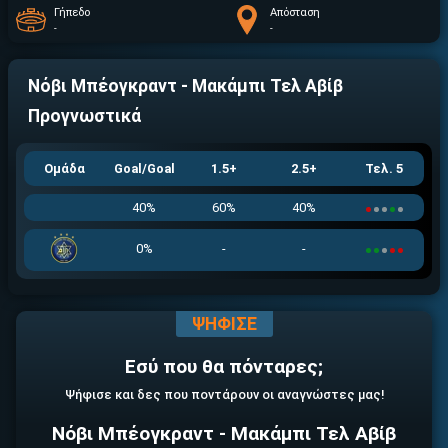
Γήπεδο
Απόσταση
-
-
Νόβι Μπέογκραντ - Μακάμπι Τελ Αβίβ
Προγνωστικά
Ομάδα
Goal/Goal
1.5+
2.5+
Τελ. 5
40%
60%
40%
0%
-
-
ΨΗΦΙΣΕ
Εσύ που θα πόνταρες;
Ψήφισε και δες που ποντάρουν οι αναγνώστες μας!
Νόβι Μπέογκραντ - Μακάμπι Τελ Αβίβ