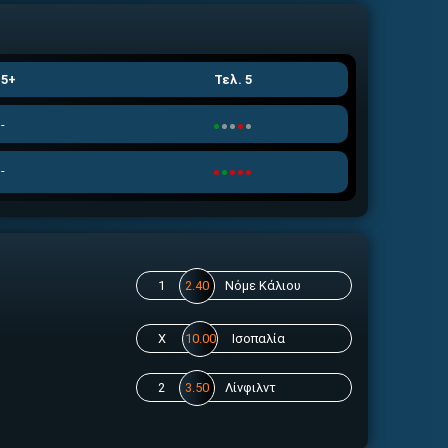
.5+
Τελ. 5
-
-
1
2.40
Νόμε Κάλιου
X
10.00
Ισοπαλία
2
3.50
Λίνφιλντ