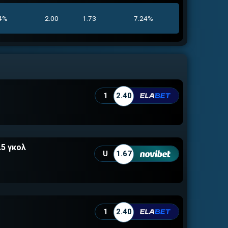
4%
2.00
1.73
7.24%
1
2.40
.5 γκολ
U
1.67
1
2.40