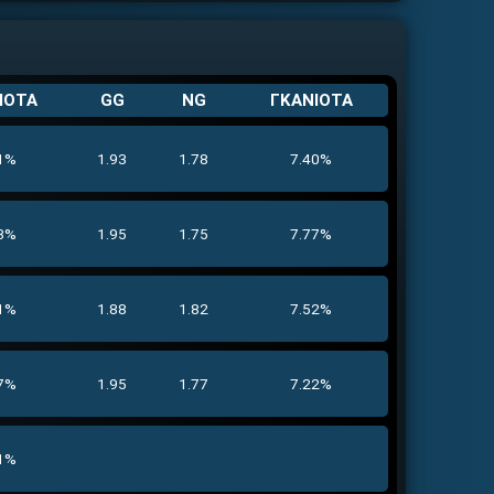
ΙΟΤΑ
GG
NG
ΓΚΑΝΙΟΤΑ
1%
1.93
1.78
7.40%
3%
1.95
1.75
7.77%
1%
1.88
1.82
7.52%
7%
1.95
1.77
7.22%
1%