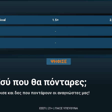
Goal
1.5+
2
%
-
%
-
ΨΗΦΙΣΕ
σύ που θα πόνταρες;
ισε και δες που ποντάρουν οι αναγνώστες μας!
ΕΕΕΠ | 21+ | ΠΑΙΞΕ ΥΠΕΥΘΥΝΑ