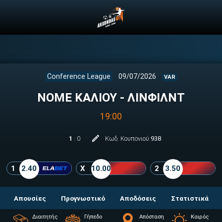
Conference League
09/07/2026
VAR
ΝΟΜΕ ΚΑΛΙΟΥ - ΛΙΝΦΙΛΝΤ
19:00
1
:
0
Κωδ. Κουπονιού:
938
1
2.40
X
10.00
2
3.50
Απουσίες
Προγνωστικό
Αποδόσεις
Στατιστικά
Διαιτητής
Γήπεδο
Απόσταση
Καιρός