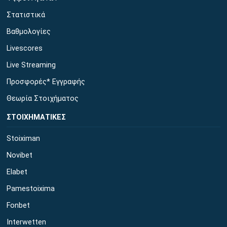
Στατιστικά
Βαθμολογίες
Livescores
Live Streaming
Προσφορές* Εγγραφής
Θεωρία Στοιχήματος
ΣΤΟΙΧΗΜΑΤΙΚΕΣ
Stoiximan
Novibet
Elabet
Pamestoixima
Fonbet
Interwetten