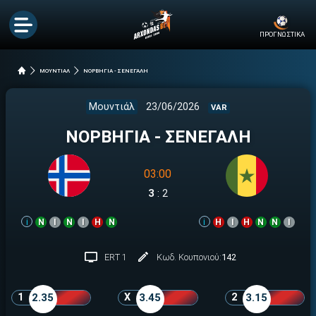
ΠΡΟΓΝΩΣΤΙΚΑ
ΜΟΥΝΤΙΑΛ
ΝΟΡΒΗΓΙΑ - ΣΕΝΕΓΑΛΗ
Μουντιάλ
23/06/2026
VAR
ΝΟΡΒΗΓΙΑ - ΣΕΝΕΓΑΛΗ
03:00
3
:
2
i
Ν
Ι
Ν
Ι
Η
Ν
i
Η
Ι
Η
Ν
Ν
Ι
ERT 1
Κωδ. Κουπονιού:
142
1
2.35
X
3.45
2
3.15