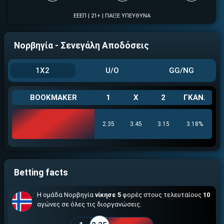
ΕΓΚΡΙΣΗ ΑΠΟ ΑΡΧΟΝΤΑ ΕΓΚΡΙΣΗ ΑΠΟ ΑΡΧΟΝΤΑ
ΕΕΕΠ | 21+ | ΠΑΙΞΕ ΥΠΕΥΘΥΝΑ
Νορβηγία - Σενεγάλη Αποδόσεις
1X2
U/O
GG/NG
BOOKMAKER
1
X
2
ΓΚΑΝ.
2.35
3.45
3.15
3.18%
Betting facts
Βρέθηκε στοιχηματική με:
Η ομάδα Νορβηγία
νίκησε 5
φορές στους τελευταίους
10
αγώνες σε όλες τις διοργανώσεις.