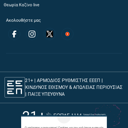
Θεωρία Καζίνο live
Ακολουθήστε μας
21+ | ΑΡΜΟΔΙΟΣ ΡΥΘΜΙΣΤΗΣ ΕΕΕΠ |
ΚΙΝΔΥΝΟΣ ΕΘΙΣΜΟΥ & ΑΠΩΛΕΙΑΣ ΠΕΡΙΟΥΣΙΑΣ
|
ΠΑΙΞΕ ΥΠΕΥΘΥΝΑ
21+
Ο ιστότοπος χρησιμοποιεί Cookies για την καλύτερη εμπειρία