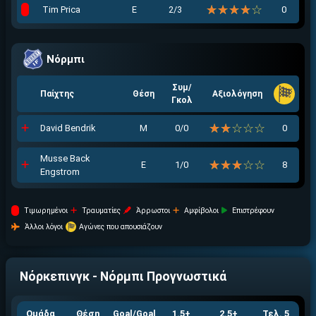
☆☆☆☆☆
★★★★★
Tim Prica
Ε
2/3
0
Νόρμπι
Συμ/
Παίχτης
Θέση
Αξιολόγηση
Γκολ
☆☆☆☆☆
★★★★★
David Bendrik
Μ
0/0
0
Musse Back
☆☆☆☆☆
★★★★★
Ε
1/0
8
Engstrom
Tιμωρημένοι
Τραυματίες
Άρρωστοι
Αμφίβολοι
Επιστρέφουν
Άλλοι λόγοι
Αγώνες που απουσιάζουν
Νόρκεπινγκ - Νόρμπι
Προγνωστικά
Ομάδα
Θέση
Goal/Goal
1.5+
2.5+
Τελ. 5