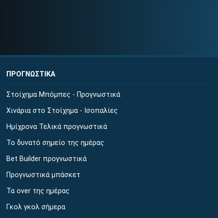
ΠΡΟΓΝΩΣΤΙΚΑ
Στοίχημα Μπόμπες - Προγνωστικά
Χινάρια στο Στοίχημα - Ισοπαλίες
Ημίχρονα Τελικά προγνωστικά
Το δυνατό σημείο της ημέρας
Bet Builder προγνωστικά
Προγνωστικά μπάσκετ
Τα over της ημέρας
Γκολ γκολ σήμερα