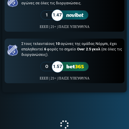
Γρήγορες αναλήψεις
αγώνες σε όλες τις διοργανώσεις.
1
1.47
↪ΠΑΙΞΕ ΝΟΜΙΜΑ
ΕΕΕΠ | 21+ | ΠΑΙΞΕ ΥΠΕΥΘΥΝΑ
ΕΕΕΠ | 21+ | ΠΑΙΞΕ ΥΠΕΥΘΥΝΑ
Στους τελευταίους
10
αγώνες της ομάδας Νόρμπι, έχει
επαληθευτεί
6
φορές το σημείο
Over 2.5 γκολ
(σε όλες τις
διοργανώσεις).
O
1.57
ΕΕΕΠ | 21+ | ΠΑΙΞΕ ΥΠΕΥΘΥΝΑ