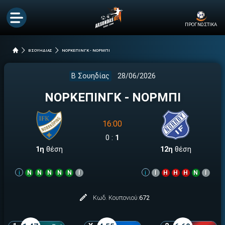
ΠΡΟΓΝΩΣΤΙΚΑ
Β ΣΟΥΗΔΙΑΣ
ΝΟΡΚΕΠΙΝΓΚ - ΝΟΡΜΠΙ
Β Σουηδίας
28/06/2026
ΝΟΡΚΕΠΙΝΓΚ - ΝΟΡΜΠΙ
16:00
0
:
1
1η
θέση
12η
θέση
i
Ν
Ν
Ν
Ν
Ν
Ι
i
Ι
Η
Η
Η
Ν
Ι
Κωδ. Κουπονιού:
672