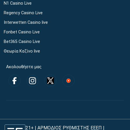
N1 Casino Live
Regency Casino Live
Interwetten Casino live
Fonbet Casino Live
Bet365 Casino Live
Θεωρία Καζίνο live
Ακολουθήστε μας
21+ | ΑΡΜΟΔΙΟΣ ΡΥΘΜΙΣΤΗΣ ΕΕΕΠ |