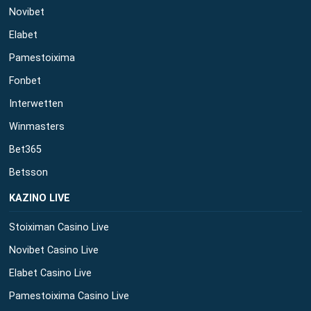
Novibet
Elabet
Pamestoixima
Fonbet
Interwetten
Winmasters
Bet365
Betsson
ΚΑΖΙΝΟ LIVE
Stoiximan Casino Live
Novibet Casino Live
Elabet Casino Live
Pamestoixima Casino Live