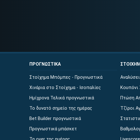
ΠΡΟΓΝΩΣΤΙΚΑ
ΣΤΟΙΧΗ
Στοίχημα Μπόμπες - Προγνωστικά
Αναλύσε
Χινάρια στο Στοίχημα - Ισοπαλίες
Κουπόνι 
Ημίχρονα Τελικά προγνωστικά
Πτώση Α
Το δυνατό σημείο της ημέρας
Τζίροι Α
Bet Builder προγνωστικά
Στατιστι
Προγνωστικά μπάσκετ
Βαθμολο
Τα over της ημέρας
Livescor