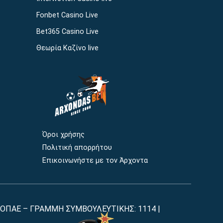
Fonbet Casino Live
Bet365 Casino Live
Θεωρία Καζίνο live
Όροι χρήσης
Πολιτική απορρήτου
Επικοινωνήστε με τον Άρχοντα
ΟΠΑΕ – ΓΡΑΜΜΗ ΣΥΜΒΟΥΛΕΥΤΙΚΗΣ: 1114 |