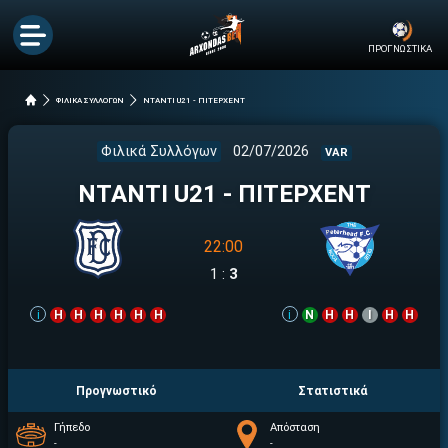
ΠΡΟΓΝΩΣΤΙΚΑ
ΦΙΛΙΚΑ ΣΥΛΛΟΓΩΝ
ΝΤΑΝΤΙ U21 - ΠΙΤΕΡΧΕΝΤ
Φιλικά Συλλόγων
02/07/2026
VAR
ΝΤΑΝΤΙ U21 - ΠΙΤΕΡΧΕΝΤ
22:00
1
:
3
i
Η
Η
Η
Η
Η
Η
i
Ν
Η
Η
Ι
Η
Η
Προγνωστικό
Στατιστικά
Γήπεδο
Απόσταση
-
-