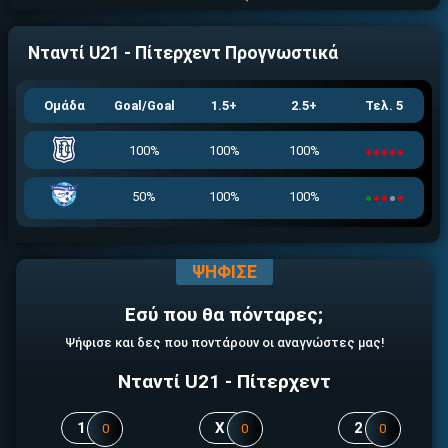
Νταντί U21 - Πίτερχεντ
Προγνωστικά
Ομάδα
Goal/Goal
1.5+
2.5+
Τελ. 5
100%
100%
100%
50%
100%
100%
ΨΗΦΙΣΕ
Εσύ που θα πόνταρες;
Ψήφισε και δες που ποντάρουν οι αναγνώστες μας!
Νταντί U21 - Πίτερχεντ
1
X
2
0
0
0