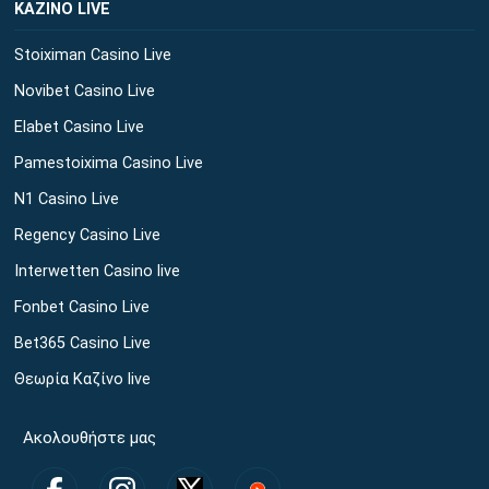
ΚΑΖΙΝΟ LIVE
Stoiximan Casino Live
Novibet Casino Live
Elabet Casino Live
Pamestoixima Casino Live
N1 Casino Live
Regency Casino Live
Interwetten Casino live
Fonbet Casino Live
Bet365 Casino Live
Θεωρία Καζίνο live
Ακολουθήστε μας