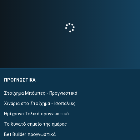
ΠΡΟΓΝΩΣΤΙΚΑ
Στοίχημα Μπόμπες - Προγνωστικά
Χινάρια στο Στοίχημα - Ισοπαλίες
Ημίχρονα Τελικά προγνωστικά
Το δυνατό σημείο της ημέρας
Bet Builder προγνωστικά