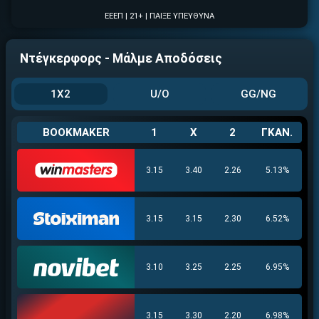
ΕΓΚΡΙΣΗ ΑΠΟ ΑΡΧΟΝΤΑ ΕΓΚΡΙΣΗ ΑΠΟ ΑΡΧΟΝΤΑ
ΕΕΕΠ | 21+ | ΠΑΙΞΕ ΥΠΕΥΘΥΝΑ
Ντέγκερφορς - Μάλμε Αποδόσεις
1X2
U/O
GG/NG
BOOKMAKER
1
X
2
ΓΚΑΝ.
3.15
3.40
2.26
5.13%
3.15
3.15
2.30
6.52%
3.10
3.25
2.25
6.95%
3.15
3.30
2.20
6.98%