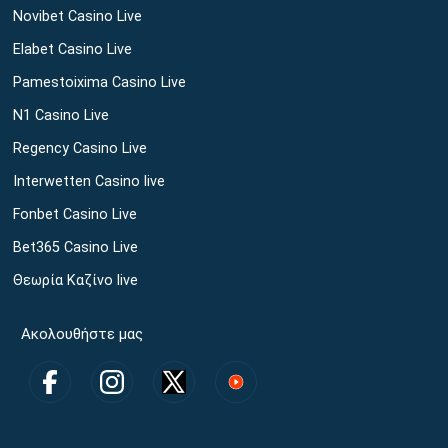
Novibet Casino Live
Elabet Casino Live
Pamestoixima Casino Live
N1 Casino Live
Regency Casino Live
Interwetten Casino live
Fonbet Casino Live
Bet365 Casino Live
Θεωρία Καζίνο live
Ακολουθήστε μας