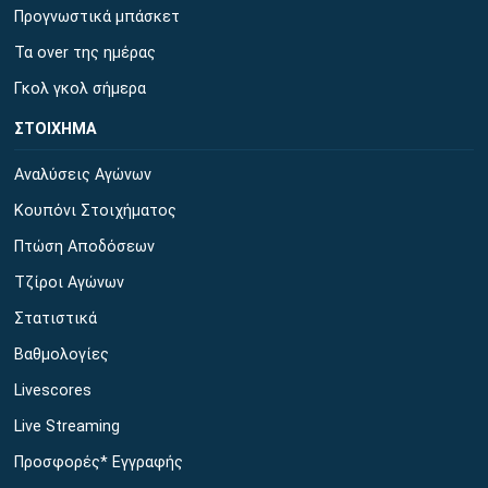
Προγνωστικά μπάσκετ
Τα over της ημέρας
Γκολ γκολ σήμερα
ΣΤΟΙΧΗΜΑ
Αναλύσεις Αγώνων
Κουπόνι Στοιχήματος
Πτώση Αποδόσεων
Τζίροι Αγώνων
Στατιστικά
Βαθμολογίες
Livescores
Live Streaming
Προσφορές* Εγγραφής