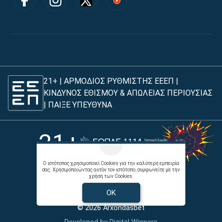
21+ | ΑΡΜΟΔΙΟΣ ΡΥΘΜΙΣΤΗΣ ΕΕΕΠ |
ΚΙΝΔΥΝΟΣ ΕΘΙΣΜΟΥ & ΑΠΩΛΕΙΑΣ ΠΕΡΙΟΥΣΙΑΣ
|
ΠΑΙΞΕ ΥΠΕΥΘΥΝΑ
21+
Ο ιστότοπος χρησιμοποιεί Cookies για την καλύτερη εμπειρία
σας. Χρησιμοποιώντας αυτόν τον ιστότοπο, συμφωνείτε με την
χρήση των Cookies.
Όροι χρήσης |
Πολιτική απορρήτου |
Επικοινωνήστε με τον Άρχοντα
OK
© 2026 Arxondasbet