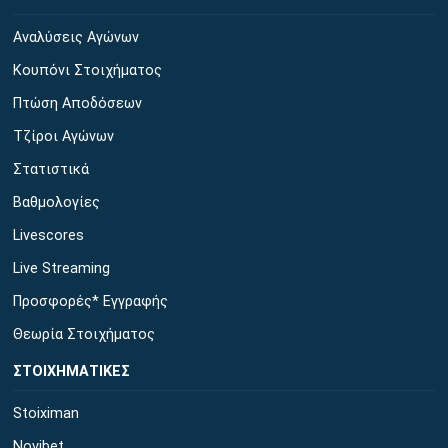
Αναλύσεις Αγώνων
Κουπόνι Στοιχήματος
Πτώση Αποδόσεων
Τζίροι Αγώνων
Στατιστικά
Βαθμολογίες
Livescores
Live Streaming
Προσφορές* Εγγραφής
Θεωρία Στοιχήματος
ΣΤΟΙΧΗΜΑΤΙΚΕΣ
Stoiximan
Novibet