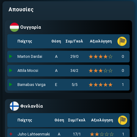
Απουσίες
Ουγγαρία
Παίχτης
Θέση
Συμ/Γκολ
Αξιολόγηση
☆☆☆☆☆
★★★★★
Marton Dardai
Α
29/0
0
☆☆☆☆☆
★★★★★
Attila Mocsi
Α
34/2
0
☆☆☆☆☆
★★★★★
Barnabas Varga
Ε
5/5
1
Φινλανδία
Παίχτης
Θέση
Συμ/Γκολ
Αξιολόγηση
☆☆☆☆☆
★★★★★
Juho Lahteenmaki
Α
17/1
1