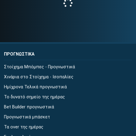
Γρήγορες αναλήψεις
↪ΠΑΙΞΕ ΝΟΜΙΜΑ
ΕΕΕΠ | 21+ | ΠΑΙΞΕ ΥΠΕΥΘΥΝΑ
ΠΡΟΓΝΩΣΤΙΚΑ
Στοίχημα Μπόμπες - Προγνωστικά
Χινάρια στο Στοίχημα - Ισοπαλίες
Ημίχρονα Τελικά προγνωστικά
Το δυνατό σημείο της ημέρας
Bet Builder προγνωστικά
Προγνωστικά μπάσκετ
Τα over της ημέρας