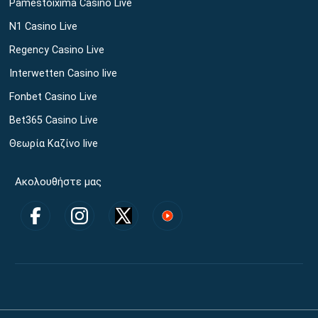
Pamestoixima Casino Live
N1 Casino Live
Regency Casino Live
Interwetten Casino live
Fonbet Casino Live
Bet365 Casino Live
Θεωρία Καζίνο live
Ακολουθήστε μας