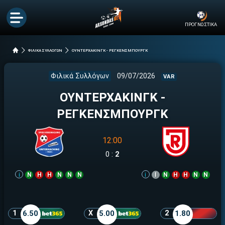
ΠΡΟΓΝΩΣΤΙΚΑ
ΦΙΛΙΚΑ ΣΥΛΛΟΓΩΝ
ΟΥΝΤΕΡΧΑΚΙΝΓΚ - ΡΕΓΚΕΝΣΜΠΟΥΡΓΚ
Φιλικά Συλλόγων
09/07/2026
VAR
ΟΥΝΤΕΡΧΑΚΙΝΓΚ -
ΡΕΓΚΕΝΣΜΠΟΥΡΓΚ
12:00
0
:
2
i
Ν
Η
Η
Ν
Ν
Ν
i
Ι
Ν
Η
Η
Ν
Ν
1
6.50
X
5.00
2
1.80