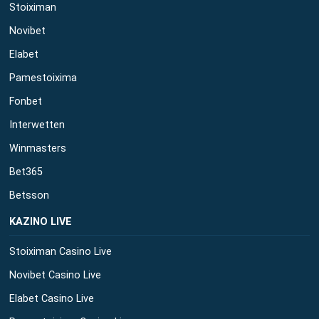
Stoiximan
Novibet
Elabet
Pamestoixima
Fonbet
Interwetten
Winmasters
Bet365
Betsson
ΚΑΖΙΝΟ LIVE
Stoiximan Casino Live
Novibet Casino Live
Elabet Casino Live