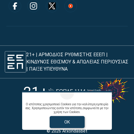
21+ | ΑΡΜΟΔΙΟΣ ΡΥΘΜΙΣΤΗΣ ΕΕΕΠ |
ΚΙΝΔΥΝΟΣ ΕΘΙΣΜΟΥ & ΑΠΩΛΕΙΑΣ ΠΕΡΙΟΥΣΙΑΣ
|
ΠΑΙΞΕ ΥΠΕΥΘΥΝΑ
21+
Ο ιστότοπος χρησιμοποιεί Cookies για την καλύτερη εμπειρία
σας. Χρησιμοποιώντας αυτόν τον ιστότοπο, συμφωνείτε με την
χρήση των Cookies.
Όροι χρήσης |
Πολιτική απορρήτου |
Επικοινωνήστε με τον Άρχοντα
OK
© 2026 Arxondasbet