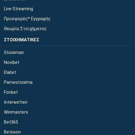
Live Streaming
Προσφορές* Εγγραφής
Θεωρία Στοιχήματος
ΣΤΟΙΧΗΜΑΤΙΚΕΣ
Stoiximan
Novibet
Elabet
Pamestoixima
Fonbet
Interwetten
Winmasters
Bet365
Betsson