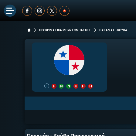
ΠΡΟΚΡΙΜΑΤΙΚΑ ΜΟΥΝΤΟΜΠΑΣΚΕΤ
ΠΑΝΑΜΑΣ - ΚΟΥΒΑ
i
Η
Ν
Ν
Η
Η
Η