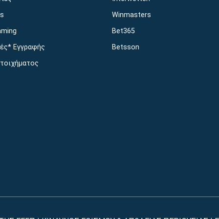
es
Winmasters
aming
Bet365
ές* Εγγραφής
Betsson
Στοιχήματος