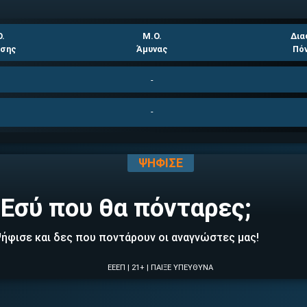
.
Μ.Ο.
Δια
εσης
Άμυνας
Πό
-
-
ΨΗΦΙΣΕ
Εσύ που θα πόνταρες;
ήφισε και δες που ποντάρουν οι αναγνώστες μας!
ΕΕΕΠ | 21+ | ΠΑΙΞΕ ΥΠΕΥΘΥΝΑ