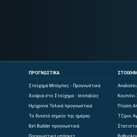
ΠΡΟΓΝΩΣΤΙΚΑ
ΣΤΟΙΧΗ
Στοίχημα Μπόμπες - Προγνωστικά
Αναλύσε
Χινάρια στο Στοίχημα - Ισοπαλίες
Κουπόνι 
Ημίχρονα Τελικά προγνωστικά
Πτώση Α
Το δυνατό σημείο της ημέρας
Τζίροι Α
Bet Builder προγνωστικά
Στατιστι
Προγνωστικά μπάσκετ
Βαθμολο