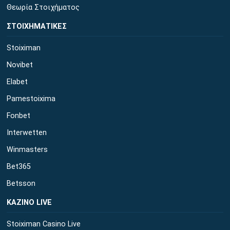
Θεωρία Στοιχήματος
ΣΤΟΙΧΗΜΑΤΙΚΕΣ
Stoiximan
Novibet
Elabet
Pamestoixima
Fonbet
Interwetten
Winmasters
Bet365
Betsson
ΚΑΖΙΝΟ LIVE
Stoiximan Casino Live