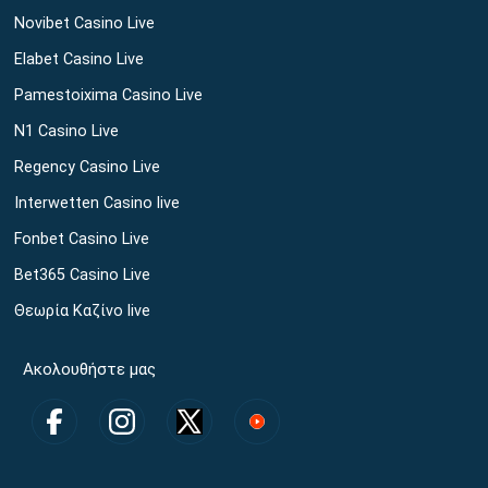
Novibet Casino Live
Elabet Casino Live
Pamestoixima Casino Live
N1 Casino Live
Regency Casino Live
Interwetten Casino live
Fonbet Casino Live
Bet365 Casino Live
Θεωρία Καζίνο live
Ακολουθήστε μας