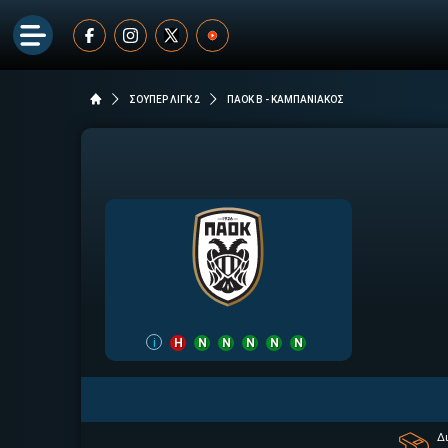
ΣΟΥΠΕΡ ΛΙΓΚ 2
ΠΑΟΚ Β - ΚΑΜΠΑΝΙΑΚΟΣ
i
Η
Ν
Ν
Ν
Ν
Ν
Δ