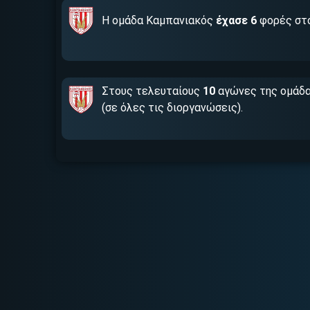
Η ομάδα Καμπανιακός
έχασε 6
φορές στ
Στους τελευταίους
10
αγώνες της ομάδα
(σε όλες τις διοργανώσεις).