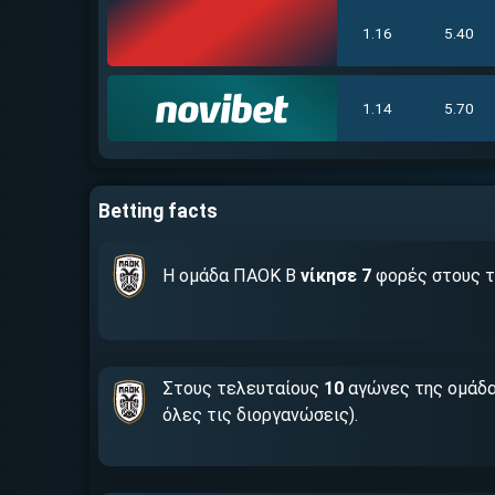
1.16
5.40
1.14
5.70
Betting facts
Η ομάδα ΠΑΟΚ Β
νίκησε 7
φορές στους 
Στους τελευταίους
10
αγώνες της ομάδα
όλες τις διοργανώσεις).