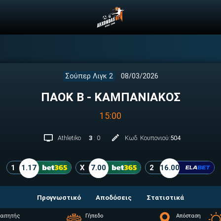
Σούπερ Λιγκ 2
08/03/2026
ΠΑΟΚ Β - ΚΑΜΠΑΝΙΑΚΟΣ
15:00
Athletiko
3
:
0
Κωδ. Κουπονιού:
504
1
1.17
X
7.00
2
16.00
Προγνωστικό
Αποδόσεις
Στατιστικά
ιαιτητής
Γήπεδο
Απόσταση