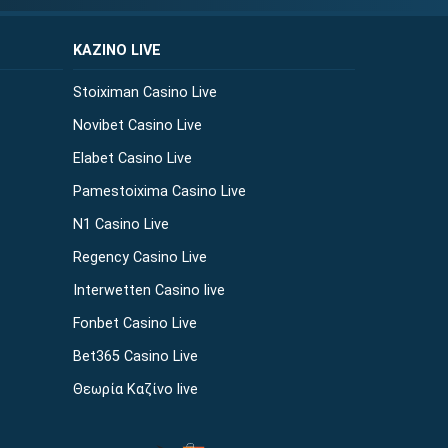
ΚΑΖΙΝΟ LIVE
Stoiximan Casino Live
Novibet Casino Live
Elabet Casino Live
Pamestoixima Casino Live
N1 Casino Live
Regency Casino Live
Interwetten Casino live
Fonbet Casino Live
Bet365 Casino Live
Θεωρία Καζίνο live