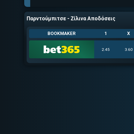
Παρντούμπιτσε - Ζίλινα Αποδόσεις
BOOKMAKER
1
X
2.45
3.60