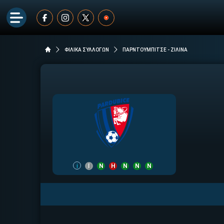
ΦΙΛΙΚΑ ΣΥΛΛΟΓΩΝ
ΠΑΡΝΤΟΥΜΠΙΤΣΕ - ΖΙΛΙΝΑ
i
Ι
Ν
Η
Ν
Ν
Ν