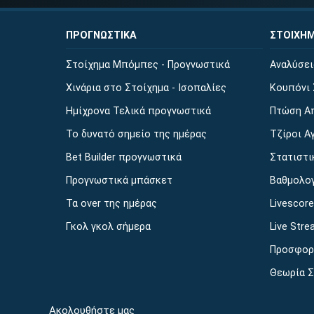
ΠΡΟΓΝΩΣΤΙΚΑ
ΣΤΟΙΧΗ
Στοίχημα Μπόμπες - Προγνωστικά
Αναλύσε
Χινάρια στο Στοίχημα - Ισοπαλίες
Κουπόνι 
Ημίχρονα Τελικά προγνωστικά
Πτώση Α
Το δυνατό σημείο της ημέρας
Τζίροι Α
Bet Builder προγνωστικά
Στατιστι
Προγνωστικά μπάσκετ
Βαθμολο
Τα over της ημέρας
Livescor
Γκολ γκολ σήμερα
Live Stre
Προσφορ
Θεωρία 
Ακολουθήστε μας