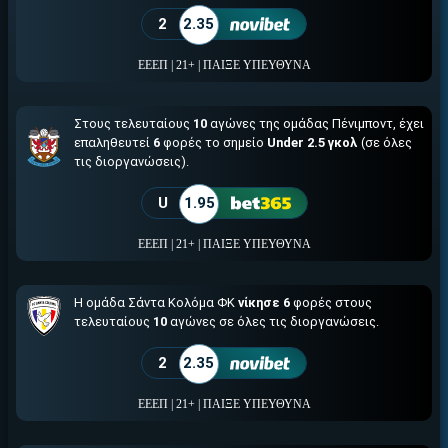
ΕΓΚΡΙΣΗ ΑΠΟ ΑΡΧΟΝΤΑ ΕΓΚΡΙΣΗ ΑΠΟ ΑΡΧΟΝΤΑ
2
2.35
ΕΕΕΠ | 21+ | ΠΑΙΞΕ ΥΠΕΥΘΥΝΑ
Στους τελευταίους
10
αγώνες της ομάδας Πένιμποντ, έχει
επαληθευτεί
6
φορές το σημείο
Under 2.5 γκολ
(σε όλες
τις διοργανώσεις).
U
1.95
ΕΕΕΠ | 21+ | ΠΑΙΞΕ ΥΠΕΥΘΥΝΑ
Η ομάδα Σάντα Κολόμα ΦΚ
νίκησε 6
φορές στους
τελευταίους
10
αγώνες σε όλες τις διοργανώσεις.
2
2.35
Βρέθηκε στοιχηματική με:
ΕΕΕΠ | 21+ | ΠΑΙΞΕ ΥΠΕΥΘΥΝΑ