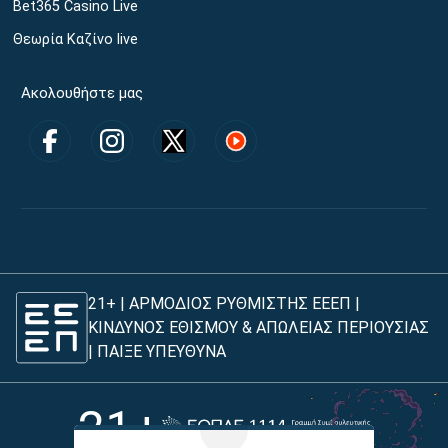
Bet365 Casino Live
Θεωρία Καζίνο live
Ακολουθήστε μας
21+ | ΑΡΜΟΔΙΟΣ ΡΥΘΜΙΣΤΗΣ ΕΕΕΠ |
ΚΙΝΔΥΝΟΣ ΕΘΙΣΜΟΥ & ΑΠΩΛΕΙΑΣ ΠΕΡΙΟΥΣΙΑΣ
|
ΠΑΙΞΕ ΥΠΕΥΘΥΝΑ
21+