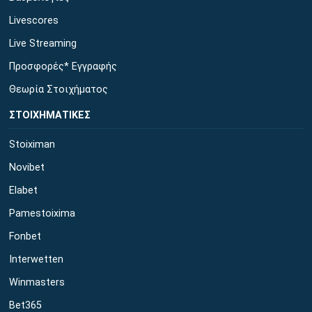
Livescores
Live Streaming
Προσφορές* Εγγραφής
Θεωρία Στοιχήματος
ΣΤΟΙΧΗΜΑΤΙΚΕΣ
Stoiximan
Novibet
Elabet
Pamestoixima
Fonbet
Interwetten
Winmasters
Bet365