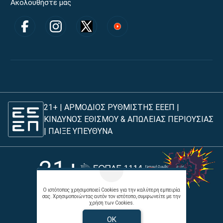
Ακολουθήστε μας
21+ | ΑΡΜΟΔΙΟΣ ΡΥΘΜΙΣΤΗΣ ΕΕΕΠ |
ΚΙΝΔΥΝΟΣ ΕΘΙΣΜΟΥ & ΑΠΩΛΕΙΑΣ ΠΕΡΙΟΥΣΙΑΣ
|
ΠΑΙΞΕ ΥΠΕΥΘΥΝΑ
21+
Ο ιστότοπος χρησιμοποιεί Cookies για την καλύτερη εμπειρία
σας. Χρησιμοποιώντας αυτόν τον ιστότοπο, συμφωνείτε με την
χρήση των Cookies.
Όροι χρήσης |
Πολιτική απορρήτου |
Επικοινωνήστε με τον Άρχοντα
OK