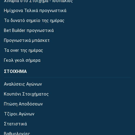
Χινάρια στο Στοίχημα - Ισοπαλίες
Ημίχρονα Τελικά προγνωστικά
Το δυνατό σημείο της ημέρας
Bet Builder προγνωστικά
Προγνωστικά μπάσκετ
Τα over της ημέρας
Γκολ γκολ σήμερα
ΣΤΟΙΧΗΜΑ
Αναλύσεις Αγώνων
Κουπόνι Στοιχήματος
Πτώση Αποδόσεων
Τζίροι Αγώνων
Στατιστικά
Βαθμολογίες