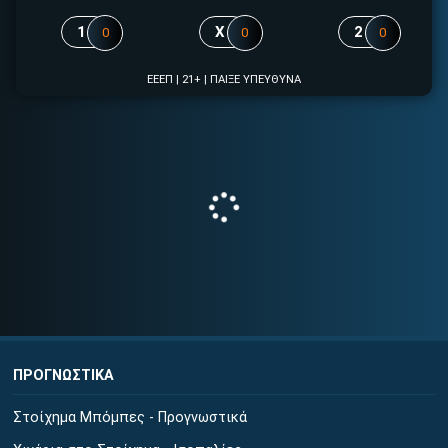
1
X
2
0
0
0
ΕΕΕΠ | 21+ | ΠΑΙΞΕ ΥΠΕΥΘΥΝΑ
ΠΡΟΓΝΩΣΤΙΚΑ
Στοίχημα Μπόμπες - Προγνωστικά