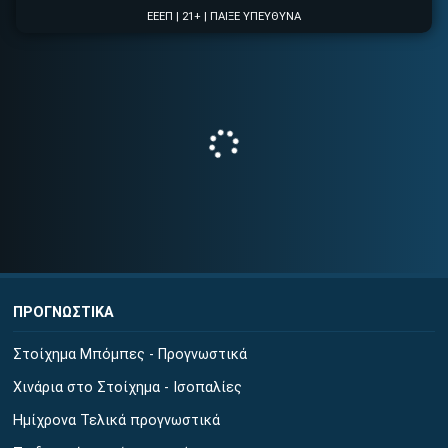
ΕΕΕΠ | 21+ | ΠΑΙΞΕ ΥΠΕΥΘΥΝΑ
ΠΡΟΓΝΩΣΤΙΚΑ
Στοίχημα Μπόμπες - Προγνωστικά
Χινάρια στο Στοίχημα - Ισοπαλίες
Ημίχρονα Τελικά προγνωστικά