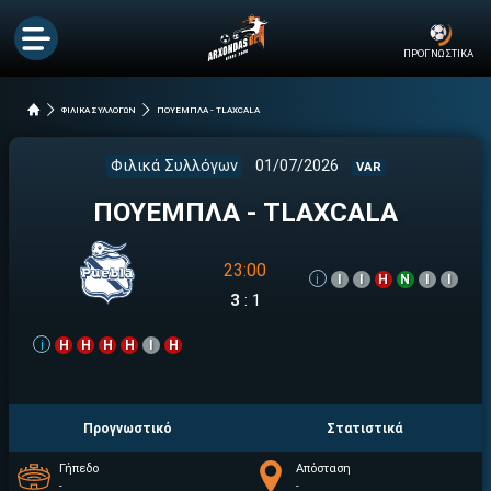
ΠΡΟΓΝΩΣΤΙΚΑ
ΦΙΛΙΚΑ ΣΥΛΛΟΓΩΝ
ΠΟΥΕΜΠΛΑ - TLAXCALA
Φιλικά Συλλόγων
01/07/2026
VAR
ΠΟΥΕΜΠΛΑ - TLAXCALA
23:00
i
Ι
Ι
Η
Ν
Ι
Ι
3
:
1
i
Η
Η
Η
Η
Ι
Η
Προγνωστικό
Στατιστικά
Γήπεδο
Απόσταση
-
-