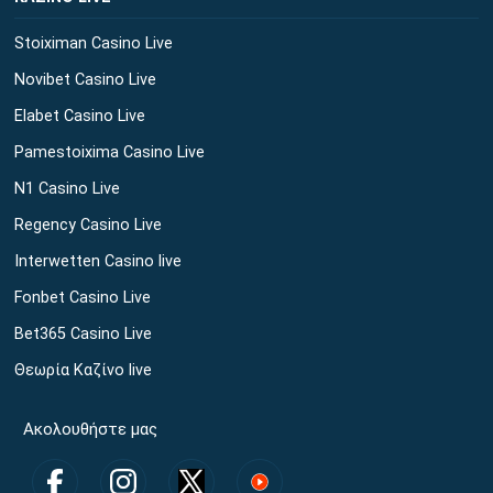
Stoiximan Casino Live
Novibet Casino Live
Elabet Casino Live
Pamestoixima Casino Live
N1 Casino Live
Regency Casino Live
Interwetten Casino live
Fonbet Casino Live
Bet365 Casino Live
Θεωρία Καζίνο live
Ακολουθήστε μας