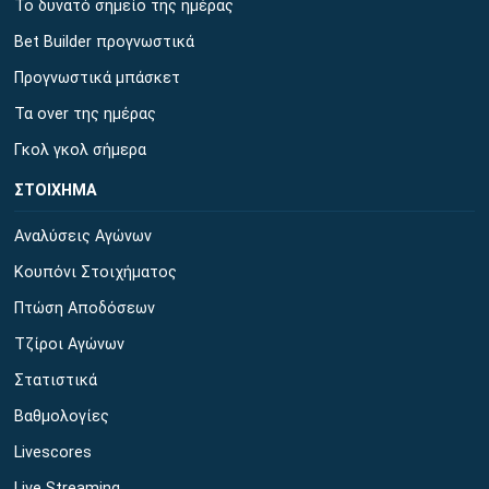
Το δυνατό σημείο της ημέρας
Bet Builder προγνωστικά
Προγνωστικά μπάσκετ
Τα over της ημέρας
Γκολ γκολ σήμερα
ΣΤΟΙΧΗΜΑ
Αναλύσεις Αγώνων
Κουπόνι Στοιχήματος
Πτώση Αποδόσεων
Τζίροι Αγώνων
Στατιστικά
Βαθμολογίες
Livescores
Live Streaming