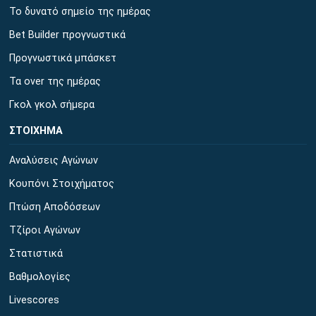
Το δυνατό σημείο της ημέρας
Bet Builder προγνωστικά
Προγνωστικά μπάσκετ
Τα over της ημέρας
Γκολ γκολ σήμερα
ΣΤΟΙΧΗΜΑ
Αναλύσεις Αγώνων
Κουπόνι Στοιχήματος
Πτώση Αποδόσεων
Τζίροι Αγώνων
Στατιστικά
Βαθμολογίες
Livescores