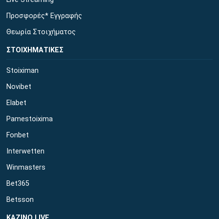
Προσφορές* Εγγραφής
Θεωρία Στοιχήματος
ΣΤΟΙΧΗΜΑΤΙΚΕΣ
Stoiximan
Novibet
Elabet
Pamestoixima
Fonbet
Interwetten
Winmasters
Bet365
Betsson
ΚΑΖΙΝΟ LIVE